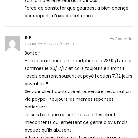
suis loin d’être le seul dans ce cas.
Forcé de constater que gearbest a bien changé
par rapport à l’avis de cet article…
B P
Répondre
20 décembre 2017 à 18h03
Bonsoir
+1 j’ai commandé un smartphone le 23/10/17 nous
sommes le 20/12/17 et colis toujours en transit
j’avais pourtant souscrit et payé l’option 7/12 jours
ouvrables!!
Service client contacté et ouverture reclamation
via paypal ; toujours les memes reponses
patientez!
Je sais bien que ce sont souvent les clients
mecontents qui emettent ce genre d’avis mais
avouez qu’ils abusent .
A fuir a moins d’etre tres tres patient ou un peu