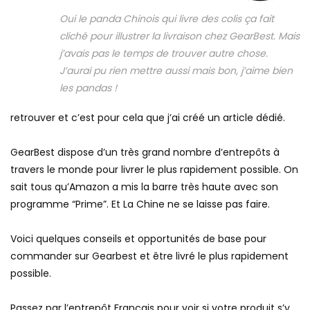
Oui le panda Chinois qui livre des colis ça fait
cliché pour illustrer la livraison chez GearBest. Mais
j’avais pas le temps de trouver autre chose.
J’aurai pu rien mettre aussi mais bon, j’aime bien
les pandas !
retrouver et c’est pour cela que j’ai créé un article dédié.
GearBest dispose d’un très grand nombre d’entrepôts à
travers le monde pour livrer le plus rapidement possible. On
sait tous qu’Amazon a mis la barre très haute avec son
programme “Prime”. Et La Chine ne se laisse pas faire.
Voici quelques conseils et opportunités de base pour
commander sur Gearbest et être livré le plus rapidement
possible.
Passez par l’entrepôt Français pour voir si votre produit s’y