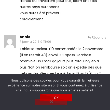
france qui travaillent pour eux, idem chez les
autres pays européens
vous aurez été prévenu
cordialement
Annie
Répondre
7 janvier 2018 à 11h06
Tablette teclast T10 commandée le 2 novembre
(il en restait 43) envoi EU Expess.Gearbest
m’envoie un Email qq jours plus tard..il n’y en a
plus. Soit on rembourse soit on expédie dès que
cela rentre. Gearbest expédie le 16 ou 17(il y a 2
bons de livraison) avec un numéro de suivi DPD
Nous utilisons des cookies pour vous garantir la meilleure
expérience sur notre site web. Si vous continuez à utiliser ce
UK. Après qq jours le suivi ne donne rien. Plusieurs
site, nous supposerons que vous en êtes satisfait.
tickets plus tard .. le 3 janvier, litige PAYPAL ou
Gearbest me propose un remboursement de 90€
OK
(50% du paiement) …. En résumé, j’ai versé 90 €