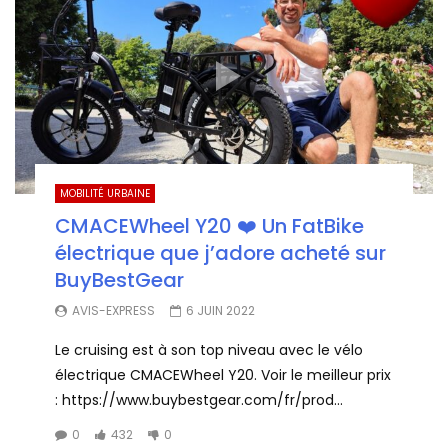
MOBILITÉ URBAINE
CMACEWheel Y20 ❤️ Un FatBike
électrique que j’adore acheté sur
BuyBestGear
AVIS-EXPRESS
6 JUIN 2022
Le cruising est à son top niveau avec le vélo
électrique CMACEWheel Y20. Voir le meilleur prix
: https://www.buybestgear.com/fr/prod...
0
432
0