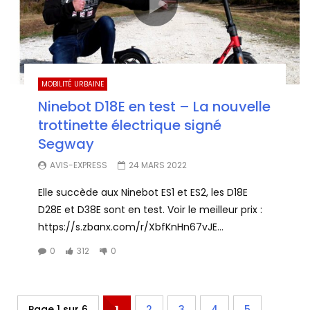
MOBILITÉ URBAINE
Ninebot D18E en test – La nouvelle
trottinette électrique signé
Segway
AVIS-EXPRESS
24 MARS 2022
Elle succède aux Ninebot ES1 et ES2, les D18E
D28E et D38E sont en test. Voir le meilleur prix :
https://s.zbanx.com/r/XbfKnHn67vJE...
0
312
0
...
Page 1 sur 6
1
2
3
4
5