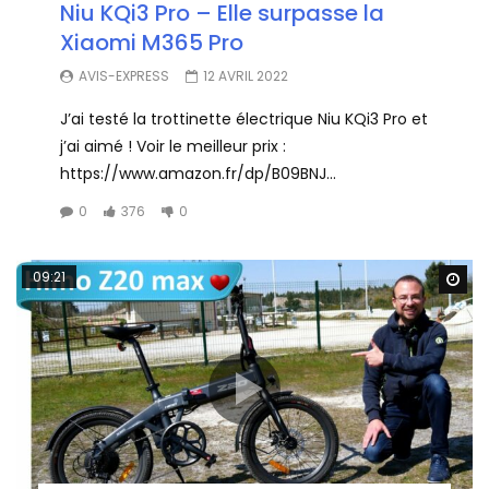
Niu KQi3 Pro – Elle surpasse la
Xiaomi M365 Pro
AVIS-EXPRESS
12 AVRIL 2022
J’ai testé la trottinette électrique Niu KQi3 Pro et
j’ai aimé ! Voir le meilleur prix :
https://www.amazon.fr/dp/B09BNJ...
0
376
0
09:21
Wa