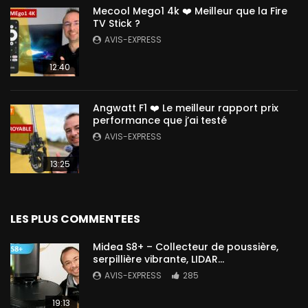
Mecool Mego1 4k ❤️ Meilleur que la Fire
TV Stick ?
AVIS-EXPRESS
12:40
Angwatt F1 ❤️ Le meilleur rapport prix
performance que j’ai testé
AVIS-EXPRESS
13:25
LES PLUS COMMENTEES
Midea S8+ – Collecteur de poussière,
serpillière vibrante, LIDAR…
AVIS-EXPRESS
285
19:13