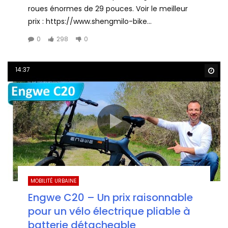
roues énormes de 29 pouces. Voir le meilleur
prix : https://www.shengmilo-bike...
0
298
0
14:37
Wa
MOBILITÉ URBAINE
Engwe C20 – Un prix raisonnable
pour un vélo électrique pliable à
batterie détacheable