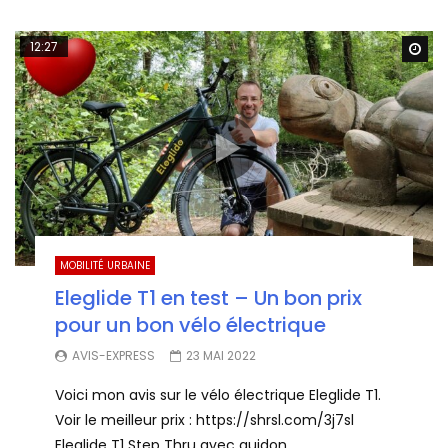
12:27
Wa
MOBILITÉ URBAINE
Eleglide T1 en test – Un bon prix
pour un bon vélo électrique
AVIS-EXPRESS
23 MAI 2022
Voici mon avis sur le vélo électrique Eleglide T1.
Voir le meilleur prix : https://shrsl.com/3j7sl
Eleglide T1 Step Thru avec guidon...