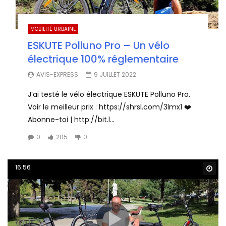
MOBILITÉ URBAINE
ESKUTE Polluno Pro – Un vélo
électrique 100% réglementaire
AVIS-EXPRESS
9 JUILLET 2022
J’ai testé le vélo électrique ESKUTE Polluno Pro.
Voir le meilleur prix : https://shrsl.com/3lmx1 ❤️
Abonne-toi | http://bit.l...
0
205
0
16:56
Wa