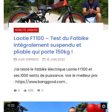
MOBILITÉ URBAINE
Laotie FT100 – Test du Fatbike
intégralement suspendu et
pliable qui porte 150kg !
AVIS-EXPRESS
16 JUIN 2022
J’ai testé le fatbike électrique Laotie FT100 et
ses 1000 watts de puissance. Voir le meilleur prix
: https://www.banggood.com...
0
435
0
13:22
Wa