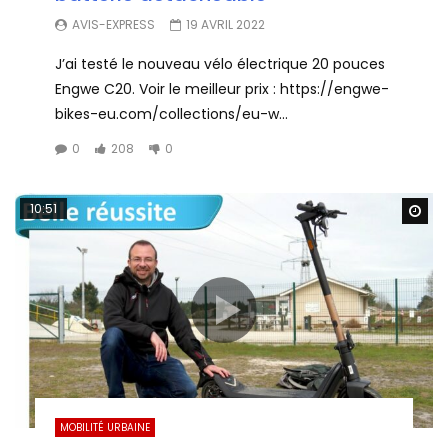
AVIS-EXPRESS
19 AVRIL 2022
J’ai testé le nouveau vélo électrique 20 pouces
Engwe C20. Voir le meilleur prix : https://engwe-
bikes-eu.com/collections/eu-w...
0
208
0
10:51
Wa
MOBILITÉ URBAINE