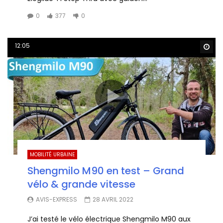
0
377
0
12:05
Wa
MOBILITÉ URBAINE
Shengmilo M90 en test – Grand
vélo & grande vitesse
AVIS-EXPRESS
28 AVRIL 2022
J’ai testé le vélo électrique Shengmilo M90 aux