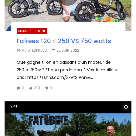
MOBILITÉ URBAINE
Fafrees F20 ⚡ 250 VS 750 watts
AVIS-EXPRESS
22 JUIN 2022
Que gagne t-on en passant d’un moteur de
250 à 750w ? Et que perd-t-on ? Voir le meilleur
prix : https://shrsl.com/3kvt2 Anniv...
0
273
0
12:41
Wa