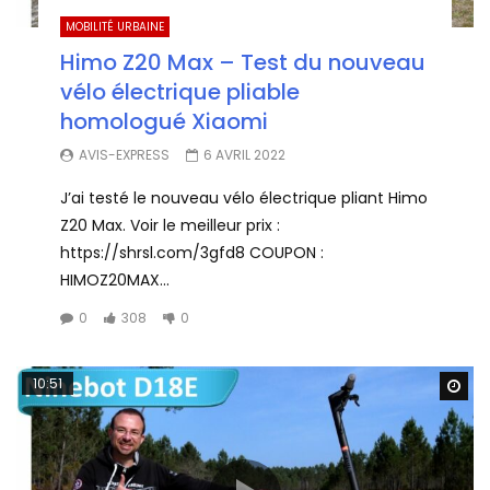
MOBILITÉ URBAINE
Himo Z20 Max – Test du nouveau
vélo électrique pliable
homologué Xiaomi
AVIS-EXPRESS
6 AVRIL 2022
J’ai testé le nouveau vélo électrique pliant Himo
Z20 Max. Voir le meilleur prix :
https://shrsl.com/3gfd8 COUPON :
HIMOZ20MAX...
0
308
0
10:51
Wa