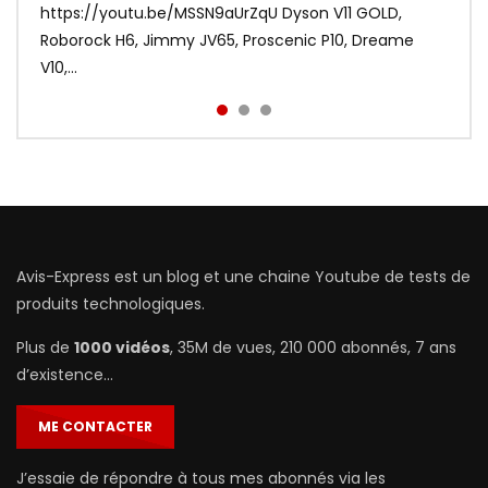
Xiaomi frappe fort avec les Redmi Airdots en
https://youtu.be/MSSN9aUrZqU Dyson V11 GOLD,
portable testée par Avis-Express. ❤️ Abonnez-vous,
sacrifiant au passage le coté tactile. Voir le meilleur
Roborock H6, Jimmy JV65, Proscenic P10, Dreame
c’est gratuit | http://bit.ly...
prix : http://bit.ly/Redmi-Aird...
V10,...
Avis-Express est un blog et une chaine Youtube de tests de
produits technologiques.
Plus de
1000 vidéos
, 35M de vues, 210 000 abonnés, 7 ans
d’existence…
ME CONTACTER
J’essaie de répondre à tous mes abonnés via les