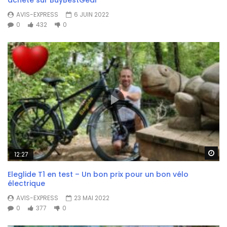
AVIS-EXPRESS
6 JUIN 2022
0
432
0
Wa
12:27
Eleglide T1 en test – Un bon prix pour un bon vélo
électrique
AVIS-EXPRESS
23 MAI 2022
0
377
0