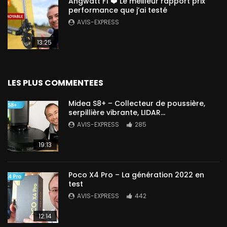
Angwatt F1 ❤️ Le meilleur rapport prix
performance que j’ai testé
AVIS-EXPRESS
13:25
LES PLUS COMMENTEES
Midea S8+ – Collecteur de poussière,
serpillière vibrante, LIDAR…
AVIS-EXPRESS
285
19:13
Poco X4 Pro – La génération 2022 en
test
AVIS-EXPRESS
442
12:14