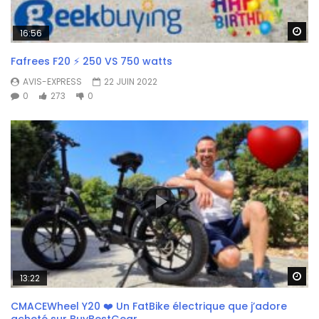
Wa
16:56
Fafrees F20 ⚡ 250 VS 750 watts
AVIS-EXPRESS
22 JUIN 2022
0
273
0
Wa
13:22
CMACEWheel Y20 ❤️ Un FatBike électrique que j’adore
acheté sur BuyBestGear