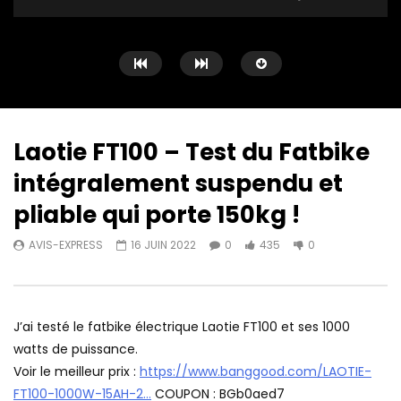
Laotie FT100 – Test du Fatbike
intégralement suspendu et
Watch Later
15:39
16:56
pliable qui porte 150kg !
ESKUTE Polluno Pro – Un vélo
Fafrees F20 ⚡ 250 VS
AVIS-EXPRESS
16 JUIN 2022
0
435
0
électrique 100% réglementaire
AVIS-EXPRESS
22 J
AVIS-EXPRESS
9 JUILLET 2022
0
273
0
0
205
0
J’ai testé le fatbike électrique Laotie FT100 et ses 1000
watts de puissance.
Voir le meilleur prix :
https://www.banggood.com/LAOTIE-
FT100-1000W-15AH-2…
COUPON : BGb0aed7