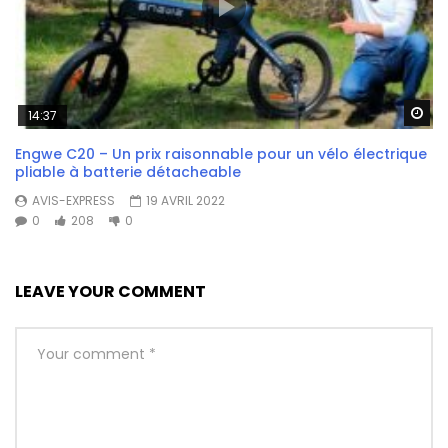
Wa
14:37
Engwe C20 – Un prix raisonnable pour un vélo électrique
pliable à batterie détacheable
AVIS-EXPRESS
19 AVRIL 2022
0
208
0
LEAVE YOUR COMMENT