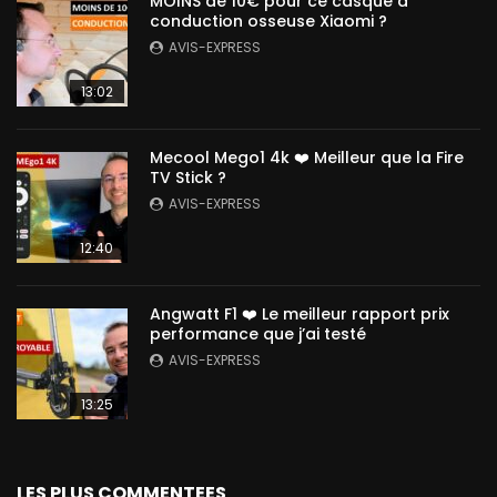
MOINS de 10€ pour ce casque à
conduction osseuse Xiaomi ?
AVIS-EXPRESS
13:02
Mecool Mego1 4k ❤️ Meilleur que la Fire
TV Stick ?
AVIS-EXPRESS
12:40
Angwatt F1 ❤️ Le meilleur rapport prix
performance que j’ai testé
AVIS-EXPRESS
13:25
LES PLUS COMMENTEES