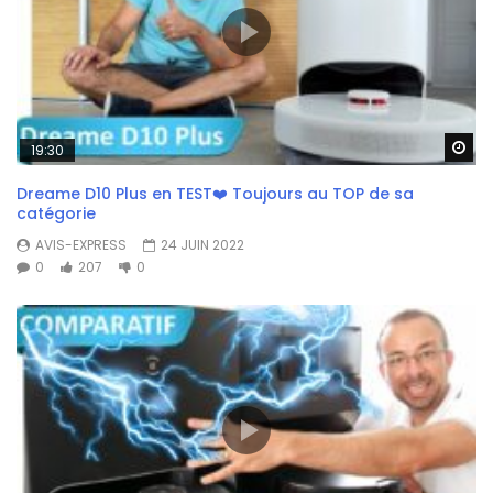
Wa
19:30
Dreame D10 Plus en TEST❤️ Toujours au TOP de sa
catégorie
AVIS-EXPRESS
24 JUIN 2022
0
207
0