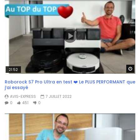
Wa
21:52
Roborock S7 Pro Ultra en test ❤️ Le PLUS PERFORMANT que
j’ai essayé
AVIS-EXPRESS
7 JUILLET 2022
0
451
0