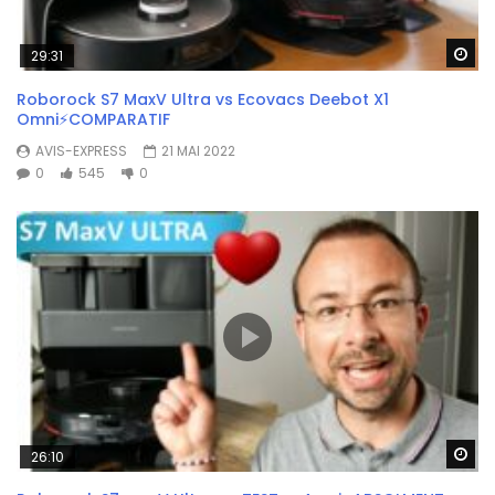
Wa
29:31
Roborock S7 MaxV Ultra vs Ecovacs Deebot X1
Omni⚡COMPARATIF
AVIS-EXPRESS
21 MAI 2022
0
545
0
Wa
26:10