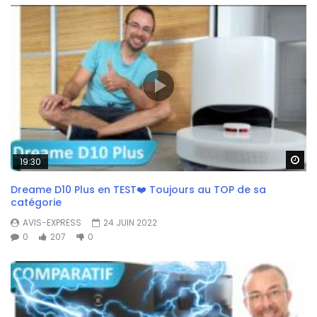
Wa
19:30
Dreame D10 Plus en TEST❤️ Toujours au TOP de sa
catégorie
AVIS-EXPRESS
24 JUIN 2022
0
207
0