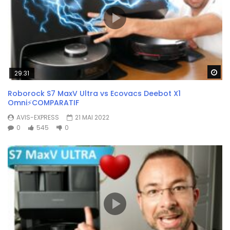
Wa
29:31
Roborock S7 MaxV Ultra vs Ecovacs Deebot X1
Omni⚡COMPARATIF
AVIS-EXPRESS
21 MAI 2022
0
545
0