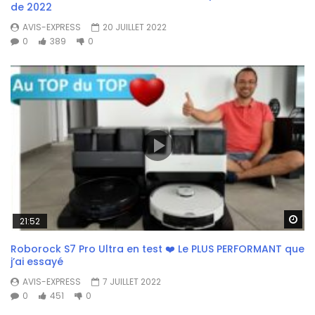
de 2022
AVIS-EXPRESS
20 JUILLET 2022
0
389
0
Wa
21:52
Roborock S7 Pro Ultra en test ❤️ Le PLUS PERFORMANT que
j’ai essayé
AVIS-EXPRESS
7 JUILLET 2022
0
451
0