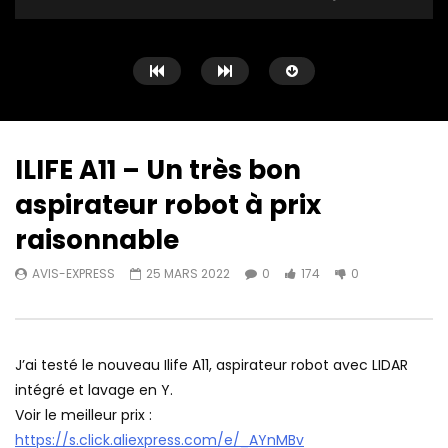
ILIFE A11 – Un très bon
aspirateur robot à prix
Watch Later
19:37
21:52
raisonnable
Dreame W10 Pro ❤️ Un des
Roborock S7 Pro Ultra
AVIS-EXPRESS
25 MARS 2022
0
174
0
meilleurs aspirateurs robots de
PLUS PERFORMANT que 
2022
AVIS-EXPRESS
7 JU
AVIS-EXPRESS
20 JUILLET 2022
0
451
0
0
389
0
J’ai testé le nouveau Ilife A11, aspirateur robot avec LIDAR
intégré et lavage en Y.
Voir le meilleur prix :
https://s.click.aliexpress.com/e/_AYnMBv