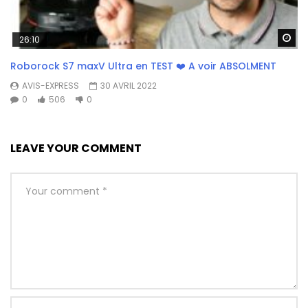
Wa
26:10
Roborock S7 maxV Ultra en TEST ❤️ A voir ABSOLMENT
AVIS-EXPRESS
30 AVRIL 2022
0
506
0
LEAVE YOUR COMMENT