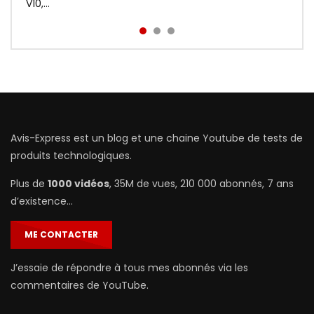
prix : http://bit.ly/Redmi-Aird...
V10,...
Avis-Express est un blog et une chaine Youtube de tests de
produits technologiques.
Plus de
1000 vidéos
, 35M de vues, 210 000 abonnés, 7 ans
d’existence…
ME CONTACTER
J’essaie de répondre à tous mes abonnés via les
commentaires de YouTube.