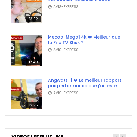
AVIS-EXPRESS
13:02
Mecool Mego1 4k ❤️ Meilleur que
la Fire TV Stick ?
AVIS-EXPRESS
12:40
Angwatt F1 ❤️ Le meilleur rapport
prix performance que j’ai testé
AVIS-EXPRESS
13:25
VIDEOS LES PLUS LIKE