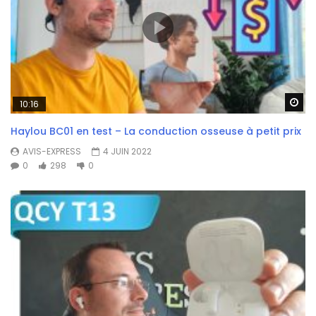
Wa
10:16
Haylou BC01 en test – La conduction osseuse à petit prix
AVIS-EXPRESS
4 JUIN 2022
0
298
0