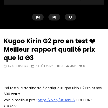
Kugoo Kirin G2 pro en test ❤️
Meilleur rapport qualité prix
Watch Later
13:02
12:40
que la G3
MOINS de 10€ pour ce casque à
Mecool Mego1 4k ❤️ Me
AVIS-EXPRESS
7 AOÛT 2022
0
452
0
conduction osseuse Xiaomi ?
Fire TV Stick ?
AVIS-EXPRESS
23 JANVIER 2026
AVIS-EXPRESS
20 
0
245
0
0
400
0
J’ai testé la trottinette électrique Kugoo Kirin G2 Pro et ses
600 watts.
Voir le meilleur prix :
https://bit.ly/3zDonu6
COUPON :
KGG2PRO