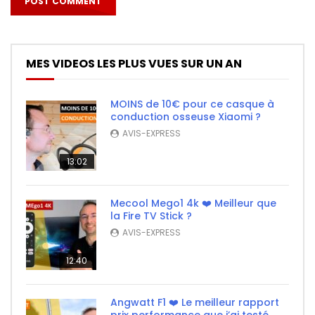
MES VIDEOS LES PLUS VUES SUR UN AN
MOINS de 10€ pour ce casque à
conduction osseuse Xiaomi ?
AVIS-EXPRESS
13:02
Mecool Mego1 4k ❤️ Meilleur que
la Fire TV Stick ?
AVIS-EXPRESS
12:40
Angwatt F1 ❤️ Le meilleur rapport
prix performance que j’ai testé