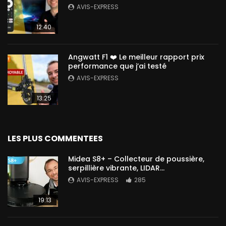
AVIS-EXPRESS
12:40
Angwatt F1 ❤️ Le meilleur rapport prix
performance que j’ai testé
AVIS-EXPRESS
13:25
LES PLUS COMMENTEES
Midea S8+ – Collecteur de poussière,
serpillière vibrante, LIDAR…
AVIS-EXPRESS
285
19:13