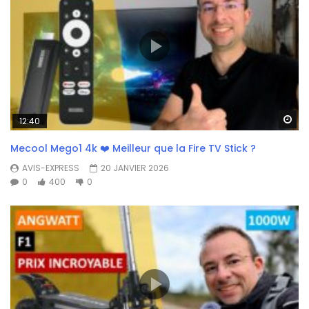
Wa
12:40
Mecool Mego1 4k ❤️ Meilleur que la Fire TV Stick ?
AVIS-EXPRESS
20 JANVIER 2026
0
400
0