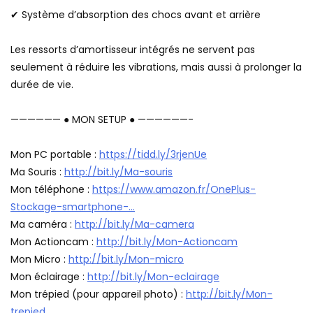
✔ Système d’absorption des chocs avant et arrière
Les ressorts d’amortisseur intégrés ne servent pas
seulement à réduire les vibrations, mais aussi à prolonger la
durée de vie.
—————— ● MON SETUP ● ——————-
Mon PC portable :
https://tidd.ly/3rjenUe
Ma Souris :
http://bit.ly/Ma-souris
Mon téléphone :
https://www.amazon.fr/OnePlus-
Stockage-smartphone-…
Ma caméra :
http://bit.ly/Ma-camera
Mon Actioncam :
http://bit.ly/Mon-Actioncam
Mon Micro :
http://bit.ly/Mon-micro
Mon éclairage :
http://bit.ly/Mon-eclairage
Mon trépied (pour appareil photo) :
http://bit.ly/Mon-
trepied