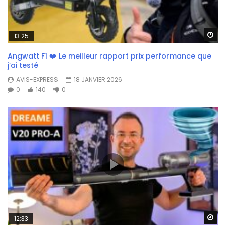
Wa
13:25
Angwatt F1 ❤️ Le meilleur rapport prix performance que
j’ai testé
AVIS-EXPRESS
18 JANVIER 2026
0
140
0
Wa
12:33