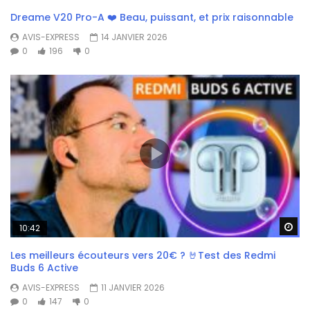
Dreame V20 Pro-A ❤️ Beau, puissant, et prix raisonnable
AVIS-EXPRESS
14 JANVIER 2026
0
196
0
Wa
10:42
Les meilleurs écouteurs vers 20€ ? 🤘Test des Redmi
Buds 6 Active
AVIS-EXPRESS
11 JANVIER 2026
0
147
0