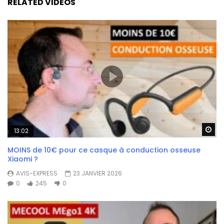
RELATED VIDEOS
Wa
13:02
MOINS de 10€ pour ce casque à conduction osseuse
Xiaomi ?
AVIS-EXPRESS
23 JANVIER 2026
0
245
0