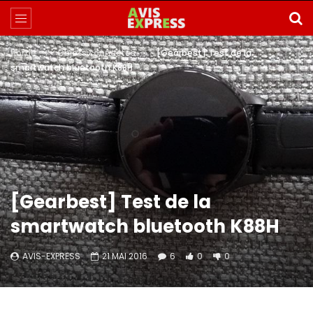
Home
Objets connectés
[Gearbest] Test de la
smartwatch bluetooth K88H
[Gearbest] Test de la
smartwatch bluetooth K88H
AVIS-EXPRESS
21 MAI 2016
6
0
0