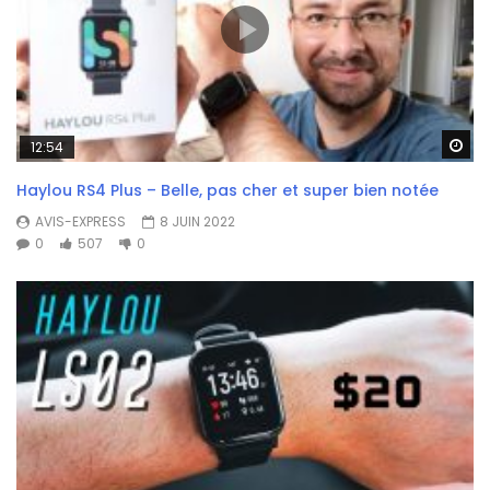
Wa
12:54
Haylou RS4 Plus – Belle, pas cher et super bien notée
AVIS-EXPRESS
8 JUIN 2022
0
507
0