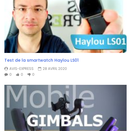
Test de la smartwatch Haylou LS01
AVIS-EXPRESS
28 AVRIL 2020
0
0
0