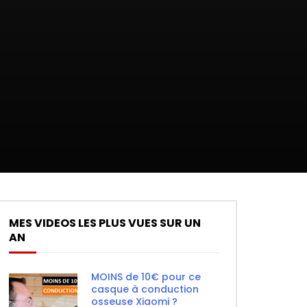
MES VIDEOS LES PLUS VUES SUR UN
AN
MOINS de 10€ pour ce
casque à conduction
osseuse Xiaomi ?