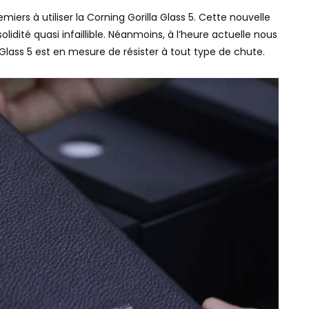
ers à utiliser la Corning Gorilla Glass 5. Cette nouvelle
lidité quasi infaillible. Néanmoins, à l’heure actuelle nous
 Glass 5 est en mesure de résister à tout type de chute.