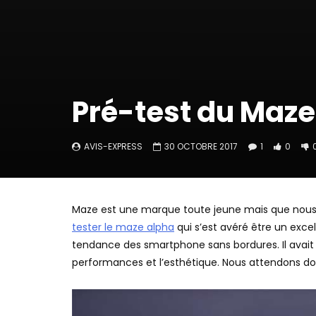
Pré-test du Maz
AVIS-EXPRESS
30 OCTOBRE 2017
1
0
Maze est une marque toute jeune mais que nous 
tester le maze alpha
qui s’est avéré être un excel
tendance des smartphone sans bordures. Il avait réu
performances et l’esthétique. Nous attendons d