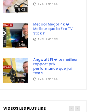
AVIS-EXPRESS
13:02
Mecool Mego1 4k ❤️
Meilleur que la Fire TV
Stick ?
AVIS-EXPRESS
12:40
Angwatt F1 ❤️ Le meilleur
rapport prix
performance que j’ai
testé
AVIS-EXPRESS
13:25
VIDEOS LES PLUS LIKE