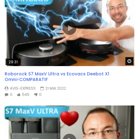
Wa
29:31
Roborock S7 MaxV Ultra vs Ecovacs Deebot X1
Omni⚡COMPARATIF
AVIS-EXPRESS
21 MAI 2022
0
545
0