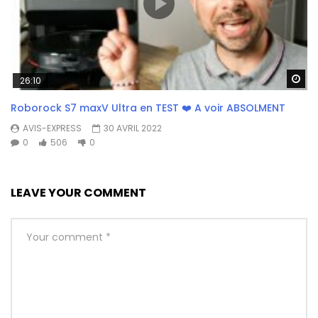
Wa
26:10
Roborock S7 maxV Ultra en TEST ❤️ A voir ABSOLMENT
AVIS-EXPRESS
30 AVRIL 2022
0
506
0
LEAVE YOUR COMMENT