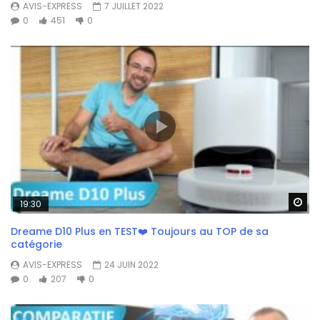
AVIS-EXPRESS
7 JUILLET 2022
0
451
0
Wa
19:30
Dreame D10 Plus en TEST❤️ Toujours au TOP de sa
catégorie
AVIS-EXPRESS
24 JUIN 2022
0
207
0