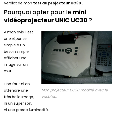
Verdict de mon
test du projecteur UC30
…
Pourquoi opter pour le
mini
vidéoprojecteur UNIC UC30
?
A mon avis il est
une réponse
simple à un
besoin simple :
afficher une
image sur un
mur.
Il ne faut ni en
Mon projecteur UC30 modifié avec le
attendre une
variateur
très belle image,
ni un super son,
ni une grosse luminosité…