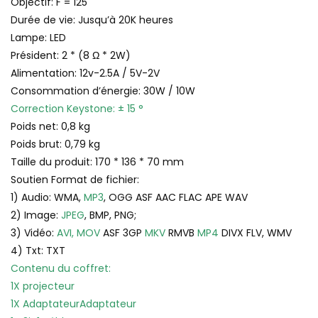
Objectif: F = 125
Durée de vie: Jusqu’à 20K heures
Lampe: LED
Président: 2 * (8 Ω * 2W)
Alimentation: 12v-2.5A / 5V-2V
Consommation d’énergie: 30W / 10W
Correction Keystone: ± 15 °
Poids net: 0,8 kg
Poids brut: 0,79 kg
Taille du produit: 170 * 136 * 70 mm
Soutien Format de fichier:
1) Audio: WMA,
MP3
, OGG ASF AAC FLAC APE WAV
2) Image:
JPEG
, BMP, PNG;
3) Vidéo:
AVI, MOV
ASF 3GP
MKV
RMVB
MP4
DIVX FLV, WMV
4) Txt: TXT
Contenu du coffret:
1X projecteur
1X AdaptateurAdaptateur