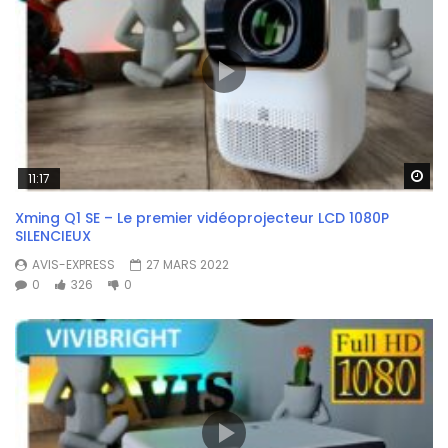
Wa
11:17
Xming Q1 SE – Le premier vidéoprojecteur LCD 1080P
SILENCIEUX
AVIS-EXPRESS
27 MARS 2022
0
326
0