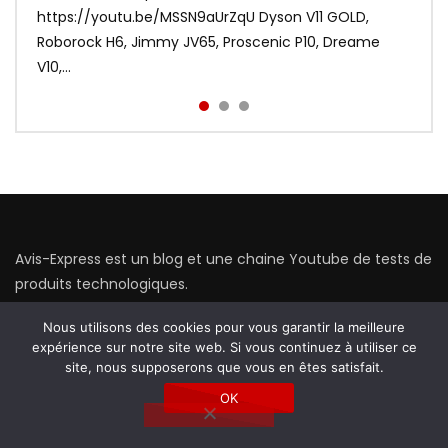
Xiaomi frappe fort avec les Redmi Airdots en
https://youtu.be/MSSN9aUrZqU Dyson V11 GOLD,
portable testée par Avis-Express. ❤️ Abonnez-vous,
sacrifiant au passage le coté tactile. Voir le meilleur
Roborock H6, Jimmy JV65, Proscenic P10, Dreame
c’est gratuit | http://bit.ly...
prix : http://bit.ly/Redmi-Aird...
V10,...
Avis-Express est un blog et une chaine Youtube de tests de
produits technologiques.
Plus de
1000 vidéos
, 35M de vues, 210 000 abonnés, 7 ans
Nous utilisons des cookies pour vous garantir la meilleure
d’existence…
expérience sur notre site web. Si vous continuez à utiliser ce
site, nous supposerons que vous en êtes satisfait.
ME CONTACTER
OK
J’essaie de répondre à tous mes abonnés via les