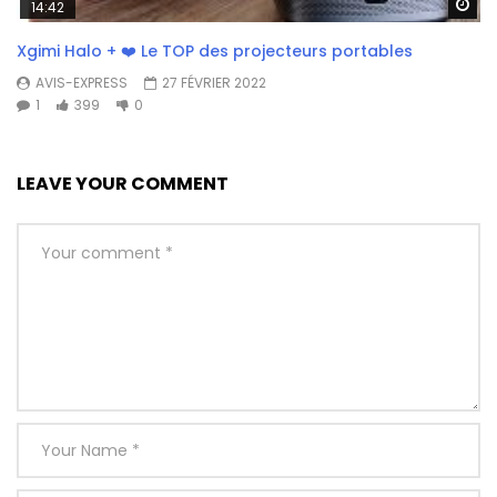
Wa
14:42
Xgimi Halo + ❤️ Le TOP des projecteurs portables
AVIS-EXPRESS
27 FÉVRIER 2022
1
399
0
LEAVE YOUR COMMENT