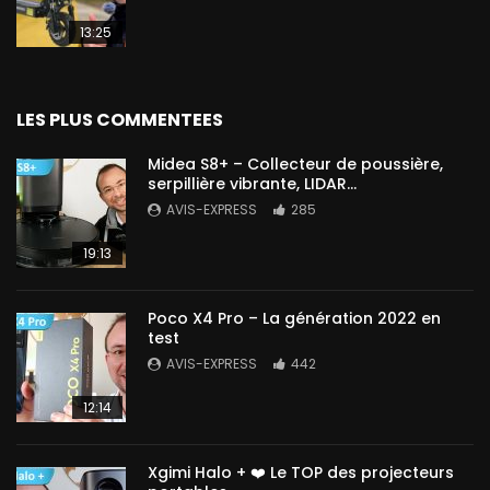
13:25
LES PLUS COMMENTEES
Midea S8+ – Collecteur de poussière,
serpillière vibrante, LIDAR…
AVIS-EXPRESS
285
19:13
Poco X4 Pro – La génération 2022 en
test
AVIS-EXPRESS
442
12:14
Xgimi Halo + ❤️ Le TOP des projecteurs