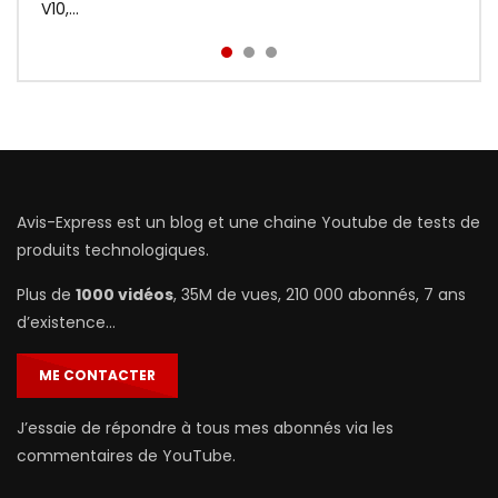
prix : http://bit.ly/Redmi-Aird...
V10,...
Avis-Express est un blog et une chaine Youtube de tests de
produits technologiques.
Plus de
1000 vidéos
, 35M de vues, 210 000 abonnés, 7 ans
d’existence…
ME CONTACTER
J’essaie de répondre à tous mes abonnés via les
commentaires de YouTube.