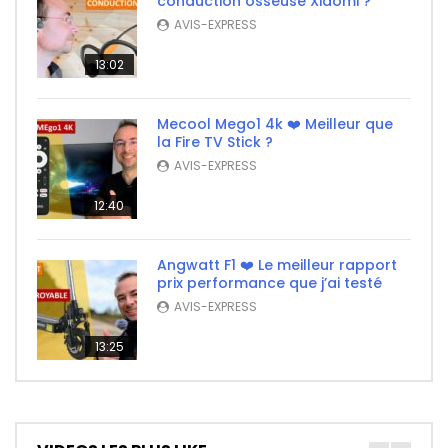
conduction osseuse Xiaomi ?
AVIS-EXPRESS
13:02
Mecool Mego1 4k ❤️ Meilleur que
la Fire TV Stick ?
AVIS-EXPRESS
12:40
Angwatt F1 ❤️ Le meilleur rapport
prix performance que j’ai testé
AVIS-EXPRESS
13:25