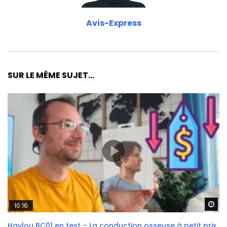
Avis-Express
SUR LE MÊME SUJET...
Wa
10:16
Haylou BC01 en test – La conduction osseuse à petit prix