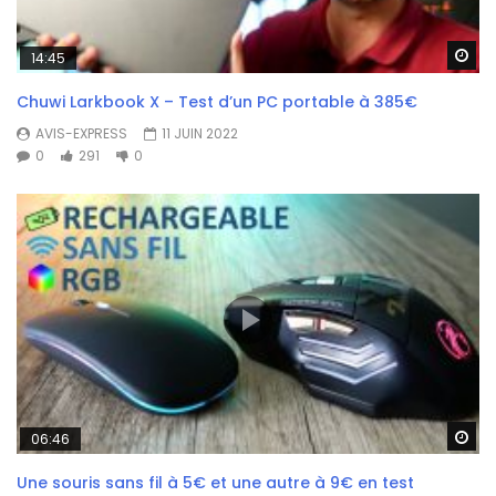
Wa
14:45
Chuwi Larkbook X – Test d’un PC portable à 385€
AVIS-EXPRESS
11 JUIN 2022
0
291
0
Wa
06:46
Une souris sans fil à 5€ et une autre à 9€ en test