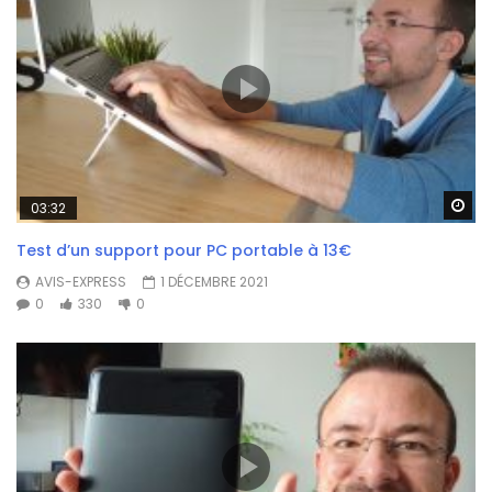
Wa
03:32
Test d’un support pour PC portable à 13€
AVIS-EXPRESS
1 DÉCEMBRE 2021
0
330
0