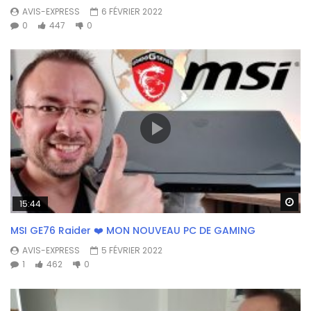
AVIS-EXPRESS
6 FÉVRIER 2022
0
447
0
Wa
15:44
MSI GE76 Raider ❤️ MON NOUVEAU PC DE GAMING
AVIS-EXPRESS
5 FÉVRIER 2022
1
462
0