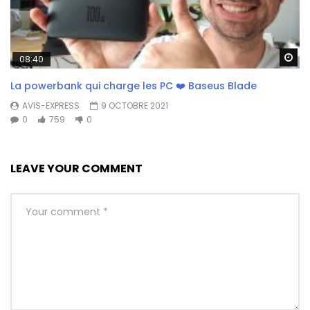
Wa
08:40
La powerbank qui charge les PC ❤️ Baseus Blade
AVIS-EXPRESS
9 OCTOBRE 2021
0
759
0
LEAVE YOUR COMMENT