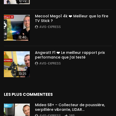
13:02
Mecool Mego1 4k ❤️ Meilleur que la Fire
TV Stick ?
AVIS-EXPRESS
12:40
Angwatt F1 ❤️ Le meilleur rapport prix
performance que j’ai testé
AVIS-EXPRESS
13:25
LES PLUS COMMENTEES
Midea S8+ – Collecteur de poussière,
serpillière vibrante, LIDAR…
AVIS-EXPRESS
285