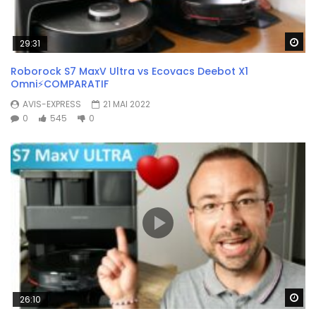
Wa
29:31
Roborock S7 MaxV Ultra vs Ecovacs Deebot X1
Omni⚡COMPARATIF
AVIS-EXPRESS
21 MAI 2022
0
545
0
Wa
26:10