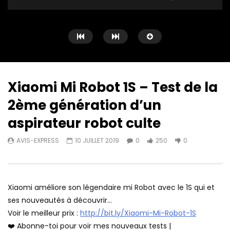
Xiaomi Mi Robot 1S – Test de la
2ème génération d’un
Watch Later
19:37
21:52
aspirateur robot culte
Dreame W10 Pro ❤️ Un des
Roborock S7 Pro Ultra
AVIS-EXPRESS
10 JUILLET 2019
0
250
0
meilleurs aspirateurs robots de
PLUS PERFORMANT que 
2022
AVIS-EXPRESS
7 JU
AVIS-EXPRESS
20 JUILLET 2022
0
451
0
0
389
0
Xiaomi améliore son légendaire mi Robot avec le 1S qui et
ses nouveautés à découvrir…
Voir le meilleur prix :
http://bit.ly/Xiaomi-Mi-Robot-1S
❤️ Abonne-toi pour voir mes nouveaux tests |