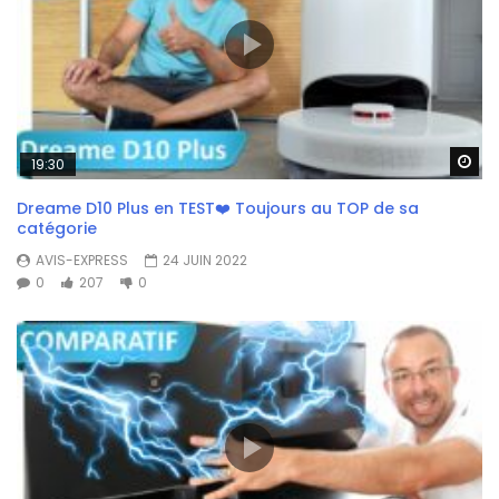
Wa
19:30
Dreame D10 Plus en TEST❤️ Toujours au TOP de sa
catégorie
AVIS-EXPRESS
24 JUIN 2022
0
207
0