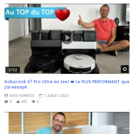
Wa
21:52
Roborock S7 Pro Ultra en test ❤️ Le PLUS PERFORMANT que
j’ai essayé
AVIS-EXPRESS
7 JUILLET 2022
0
451
0