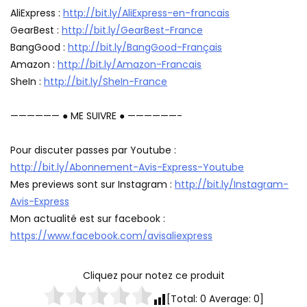
AliExpress :
http://bit.ly/AliExpress-en-francais
GearBest :
http://bit.ly/GearBest-France
BangGood :
http://bit.ly/BangGood-Français
Amazon :
http://bit.ly/Amazon-Francais
SheIn :
http://bit.ly/SheIn-France
—————— ● ME SUIVRE ● ——————-
Pour discuter passes par Youtube :
http://bit.ly/Abonnement-Avis-Express-Youtube
Mes previews sont sur Instagram :
http://bit.ly/Instagram-
Avis-Express
Mon actualité est sur facebook :
https://www.facebook.com/avisaliexpress
Cliquez pour notez ce produit
[Total:
0
Average:
0
]