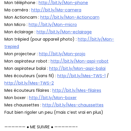
Mon téléphone :
http://bit.ly/Mon-phone
Ma caméra :
http://bit.ly/Ma-camera
Mon Actioncam :
http://bit.ly/Mon-Actioncam
Mon Micro :
http://bit.ly/Mon-micro
Mon éclairage :
http://bit.ly/Mon-eclairage
Mon trépied (pour appareil photo) :
http://bit.ly/Mon-
trepied
Mon projecteur :
http://bit.ly/Mon-projo
Mon aspirateur robot :
http://bit.ly/Mon-aspi-robot
Mon aspirateur balai :
http://bit.ly/Mon-aspi-balai
Mes écouteurs (sans fil) :
http://bit.ly/Mes-TWS-1
/
http://bit.ly/Mes-TWS-2
Mes écouteurs filaires :
http://bit.ly/Mes-filaires
Mon boxer :
http://bit.ly/Mon-boxer
Mes chaussettes :
http://bit.ly/Mes-chaussettes
Faut bien rigoler un peu (mais c’est vrai en plus)
—————— ● ME SUIVRE ● ——————-