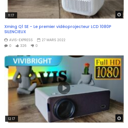
Wa
11:17
Xming Q1 SE – Le premier vidéoprojecteur LCD 1080P
SILENCIEUX
AVIS-EXPRESS
27 MARS 2022
0
326
0
Wa
12:17