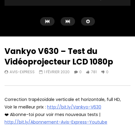
Vankyo V630 – Test du
Vidéoprojecteur LCD 1080p
Watch Later
11:58
12:30
AVIS-EXPRESS
1 FÉVRIER 2020
0
781
0
Artlii Joy ❤️ Le meilleur projecteur
Le Xgimi Elfin est en t
LCD 720p
Express ❤️
AVIS-EXPRESS
28 MAI 2022
AVIS-EXPRESS
5 MA
0
320
0
0
424
0
Correction trapézoïdale verticale et horizontale, full HD,
Voir le meilleur prix :
http://bit.ly/Vankyo-V630
❤️ Abonne-toi pour voir mes nouveaux tests |
http://bit.ly/Abonnement-Avis-Express-Youtube