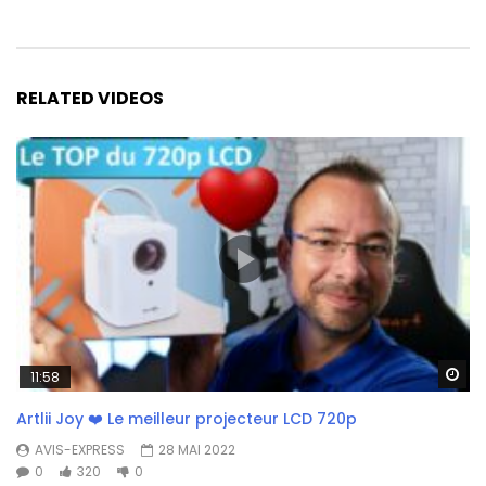
RELATED VIDEOS
Wa
11:58
Artlii Joy ❤️ Le meilleur projecteur LCD 720p
AVIS-EXPRESS
28 MAI 2022
0
320
0