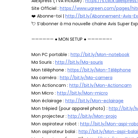
AliExpress (TVA Incluse) :
https://s.click.aliexpre
Site Officiel :
https://www.ugreen.com/pages/hi
❤️ Abonne-toi |
http://bit.ly/Abonnement-Avis-E
💘 S’abonner à ma nouvelle chaine Avis Super Exp
—————— ● MON SETUP ● ——————-
Mon PC portable :
http://bit.ly/Mon-notebook
Ma Souris :
http://bit.ly/Ma-souris
Mon téléphone :
https://bit.ly/Mon-Téléphone
Ma caméra :
http://bit.ly/Ma-camera
Mon Actioncam :
http://bit.ly/Mon-Actioncam
Mon Micro :
http://bit.ly/Mon-micro
Mon éclairage :
http://bit.ly/Mon-eclairage
Mon trépied (pour appareil photo) :
http://bit.ly
Mon projecteur :
http://bit.ly/Mon-projo
Mon aspirateur robot :
http://bit.ly/Mon-aspi-rob
Mon aspirateur balai :
http://bit.ly/Mon-aspi-balai