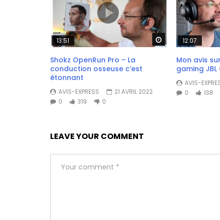
Watch Later
13:51
12:07
Shokz OpenRun Pro – La
Mon avis su
conduction osseuse c’est
gaming JBL
étonnant
AVIS-EXPRE
AVIS-EXPRESS
21 AVRIL 2022
0
138
0
319
0
LEAVE YOUR COMMENT