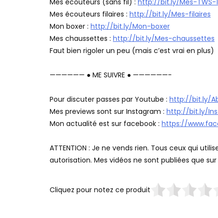
Mes écouteurs (sans fil) :
http://bit.ly/Mes-TWS-1
Mes écouteurs filaires :
http://bit.ly/Mes-filaires
Mon boxer :
http://bit.ly/Mon-boxer
Mes chaussettes :
http://bit.ly/Mes-chaussettes
Faut bien rigoler un peu (mais c’est vrai en plus)
—————— ● ME SUIVRE ● ——————-
Pour discuter passes par Youtube :
http://bit.ly
Mes previews sont sur Instagram :
http://bit.ly/I
Mon actualité est sur facebook :
https://www.fac
ATTENTION : Je ne vends rien. Tous ceux qui util
autorisation. Mes vidéos ne sont publiées que sur
Cliquez pour notez ce produit