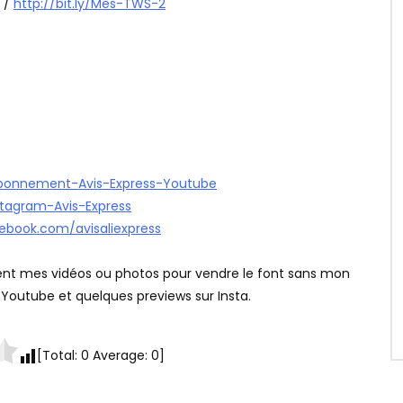
/
http://bit.ly/Mes-TWS-2
/Abonnement-Avis-Express-Youtube
nstagram-Avis-Express
ebook.com/avisaliexpress
isent mes vidéos ou photos pour vendre le font sans mon
 Youtube et quelques previews sur Insta.
[Total:
0
Average:
0
]