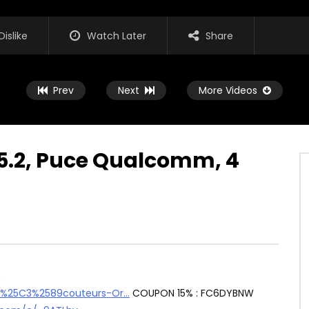
Dislike
Watch Later
Share
Prev
Next
More Videos
T5.2, Puce Qualcomm, 4
Watch Later
07:32
 – Une architecture
Test des Soundpeats Mini Pro av
aut de gamme et de l’ANC
réduction de bruit active
PRESS
13 MAI 2022
AVIS-EXPRESS
4 MAI 2022
0
0
0
229
0
…
N-%25C3%2589couteurs-Or…
COUPON 15% : FC6DYBNW