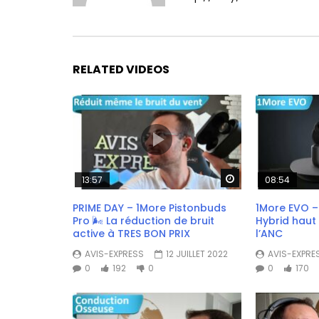
RELATED VIDEOS
Watch Later
13:57
08:54
PRIME DAY – 1More Pistonbuds
1More EVO –
Pro 🌬️ La réduction de bruit
Hybrid haut
active à TRES BON PRIX
l’ANC
AVIS-EXPRESS
12 JUILLET 2022
AVIS-EXPRE
0
192
0
0
170