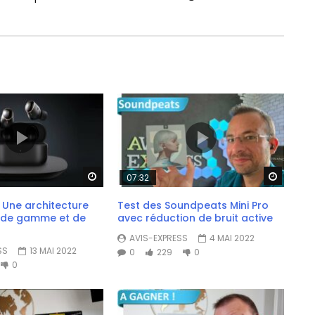
Watch Later
Watch 
07:32
 Une architecture
Test des Soundpeats Mini Pro
 de gamme et de
avec réduction de bruit active
AVIS-EXPRESS
4 MAI 2022
SS
13 MAI 2022
0
229
0
0