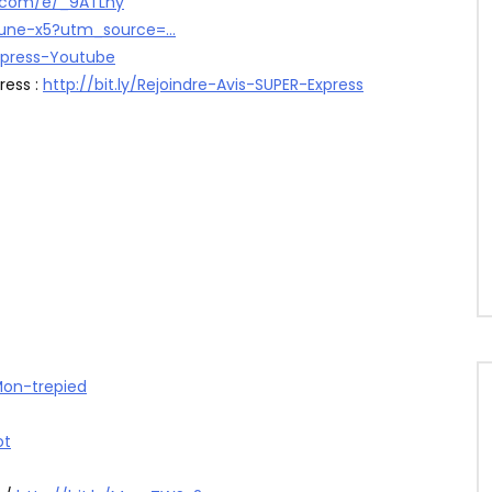
ss.com/e/_9ATLhy
tune-x5?utm_source=…
xpress-Youtube
ress :
http://bit.ly/Rejoindre-Avis-SUPER-Express
/Mon-trepied
ot