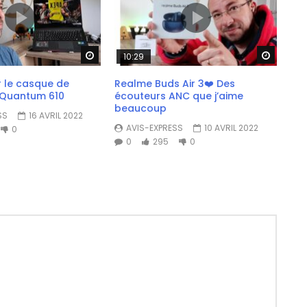
Watch Later
Watch 
10:29
r le casque de
Realme Buds Air 3❤️ Des
 Quantum 610
écouteurs ANC que j’aime
beaucoup
SS
16 AVRIL 2022
AVIS-EXPRESS
10 AVRIL 2022
0
0
295
0