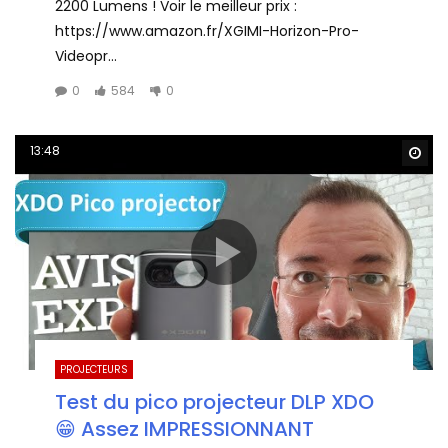
2200 Lumens ! Voir le meilleur prix :
https://www.amazon.fr/XGIMI-Horizon-Pro-
Videopr...
0
584
0
13:48
Wa
PROJECTEURS
Test du pico projecteur DLP XDO
😁 Assez IMPRESSIONNANT