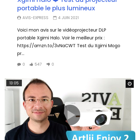
portable le plus lumineux
AVIS-EXPRESS
4 JUIN 2021
Voici mon avis sur le vidéoprojecteur DLP
portable Xgimi Halo. Voir le meilleur prix :
https://amzn.to/3vNaCWT Test du Xgimi Mogo
pr...
0
547
0
13:05
Wa