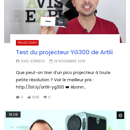
PROJECTEURS
Test du projecteur YG300 de Artlii
AVIS-EXPRESS
19 NOVEMBRE 2018
Que peut-on tirer d’un pico projecteur à toute
petite résolution ? Voir le meilleur prix :
http://bit.ly/artlii-yg300 ❤️ Abonn...
0
648
0
18:08
Wa