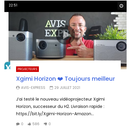
22:51
Wa
PROJECTEURS
Xgimi Horizon ❤️ Toujours meilleur
AVIS-EXPRESS
29 JUILLET 2021
J’ai testé le nouveau vidéoprojecteur Xgimi
Horizon, successeur du H2. Livraison rapide :
https://bit.ly/Xgimi-Horizon-Amazon...
0
586
0