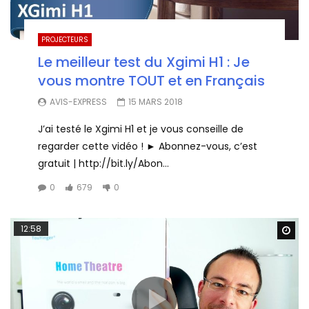
PROJECTEURS
Le meilleur test du Xgimi H1 : Je
vous montre TOUT et en Français
AVIS-EXPRESS
15 MARS 2018
J’ai testé le Xgimi H1 et je vous conseille de
regarder cette vidéo ! ► Abonnez-vous, c’est
gratuit | http://bit.ly/Abon...
0
679
0
12:58
Wa