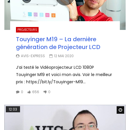
PROJECTEURS
Touyinger M19 – La dernière
génération de Projecteur LCD
AVIS-EXPRESS
12 MAI 2020
J’ai testé le Vidéoprojecteur LCD 1080P
Touyinger M19 et voici mon avis. Voir le meilleur
prix : https://bit.ly/Touyinger-M19...
0
656
0
12:03
Wa