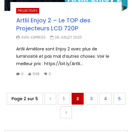
PROJECTEURS
Artlii Enjoy 2 – Le TOP des
Projecteurs LCD 720P
AVIS-EXPRESS
28 JUILLET 2020
Artlii Améliore sont Enjoy 2 avec plus de
luminosité et pas mal d’autres choses. Voir le
meilleur prix : https://bit.ly/Artlii...
0
538
0
Page 2 sur 5
1
2
3
4
5