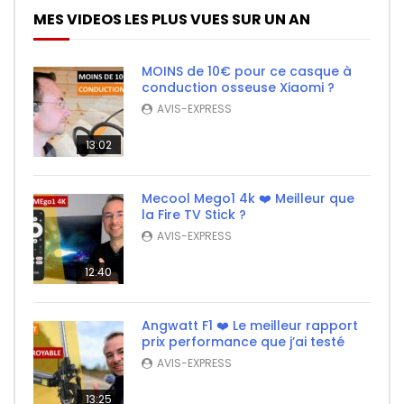
MES VIDEOS LES PLUS VUES SUR UN AN
MOINS de 10€ pour ce casque à
conduction osseuse Xiaomi ?
AVIS-EXPRESS
13:02
Mecool Mego1 4k ❤️ Meilleur que
la Fire TV Stick ?
AVIS-EXPRESS
12:40
Angwatt F1 ❤️ Le meilleur rapport
prix performance que j’ai testé
AVIS-EXPRESS
13:25