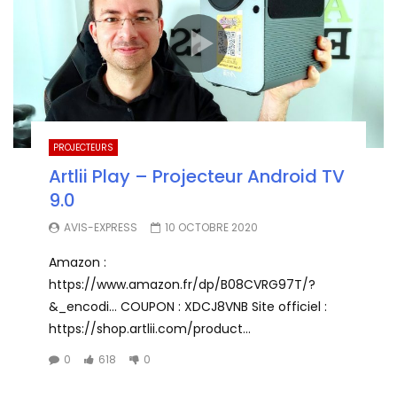
PROJECTEURS
Artlii Play – Projecteur Android TV
9.0
AVIS-EXPRESS
10 OCTOBRE 2020
Amazon :
https://www.amazon.fr/dp/B08CVRG97T/?
&_encodi… COUPON : XDCJ8VNB Site officiel :
https://shop.artlii.com/product...
0
618
0