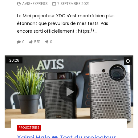
AVIS-EXPRESS
7 SEPTEMBRE 2021
Le Mini projecteur XDO s’est montré bien plus
étonnant que prévu lors de mes tests. Pas
encore sorti officiellement : https://...
0
551
0
20:28
Wa
PROJECTEURS
Xgimi Halo ❤️ Test du projecteur