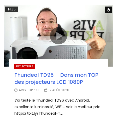
14:35
Wa
PROJECTEURS
Thundeal TD96 – Dans mon TOP
des projecteurs LCD 1080P
AVIS-EXPRESS
17 AOÛT 2020
J’ai testé le Thundeal TD96 avec Android,
excellente luminosité, WIFI… Voir le meilleur prix :
https://bit.ly/Thundeal-T...