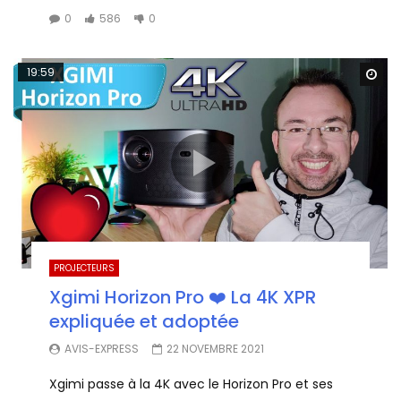
0
586
0
19:59
Wa
PROJECTEURS
Xgimi Horizon Pro ❤️ La 4K XPR
expliquée et adoptée
AVIS-EXPRESS
22 NOVEMBRE 2021
Xgimi passe à la 4K avec le Horizon Pro et ses