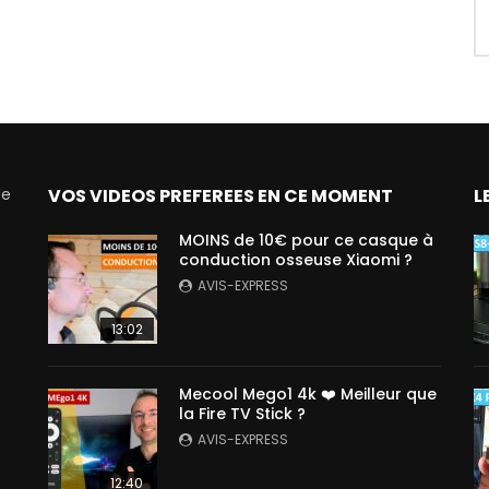
de
VOS VIDEOS PREFEREES EN CE MOMENT
L
MOINS de 10€ pour ce casque à
conduction osseuse Xiaomi ?
AVIS-EXPRESS
13:02
Mecool Mego1 4k ❤️ Meilleur que
la Fire TV Stick ?
AVIS-EXPRESS
12:40