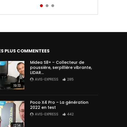
Aird...
ES PLUS COMMENTEES
Midea S8+ – Collecteur de
poussière, serpillière vibrante,
LIDAR…
AVIS-EXPRESS
285
19:13
Poco X4 Pro – La génération
2022 en test
AVIS-EXPRESS
442
12:14