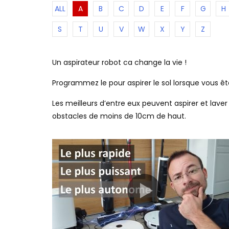
ALL
A
B
C
D
E
F
G
H
S
T
U
V
W
X
Y
Z
Un aspirateur robot ca change la vie !
Programmez le pour aspirer le sol lorsque vous ê
Les meilleurs d’entre eux peuvent aspirer et lav
obstacles de moins de 10cm de haut.