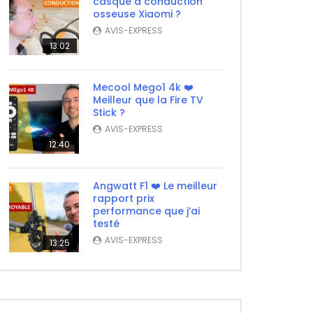
casque à conduction
osseuse Xiaomi ?
AVIS-EXPRESS
13:02
Mecool Mego1 4k ❤️
Meilleur que la Fire TV
Stick ?
AVIS-EXPRESS
12:40
Angwatt F1 ❤️ Le meilleur
rapport prix
performance que j’ai
testé
AVIS-EXPRESS
13:25