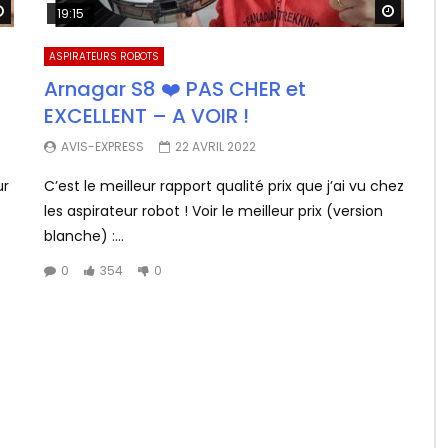
Watch Later
Watch 
19:15
ASPIRATEURS ROBOTS
Arnagar S8 ❤️ PAS CHER et
EXCELLENT – A VOIR !
AVIS-EXPRESS
22 AVRIL 2022
ur
C’est le meilleur rapport qualité prix que j’ai vu chez
les aspirateur robot ! Voir le meilleur prix (version
blanche) :...
0
354
0