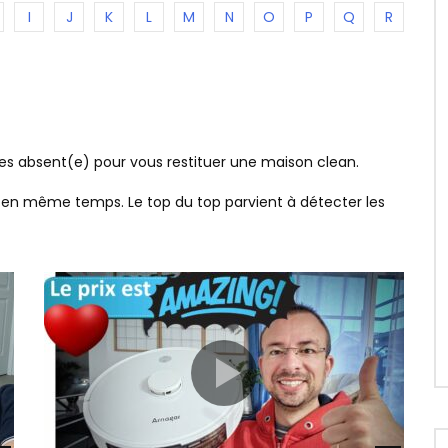
I
J
K
L
M
N
O
P
Q
R
tes absent(e) pour vous restituer une maison clean.
er en même temps. Le top du top parvient à détecter les