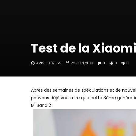
Test de la Xiaomi
AVIS-EXPRESS
25 JUIN 2018
3
0
0
Après des semaines de spéculations et de nouvelle
pouvons déjà vous dire que cette 3ème génératio
Mi Band 2 !