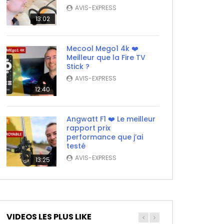
AVIS-EXPRESS
13:02
Mecool Mego1 4k ❤️
Meilleur que la Fire TV
Stick ?
AVIS-EXPRESS
12:40
Angwatt F1 ❤️ Le meilleur
rapport prix
performance que j’ai
testé
AVIS-EXPRESS
13:25
VIDEOS LES PLUS LIKE