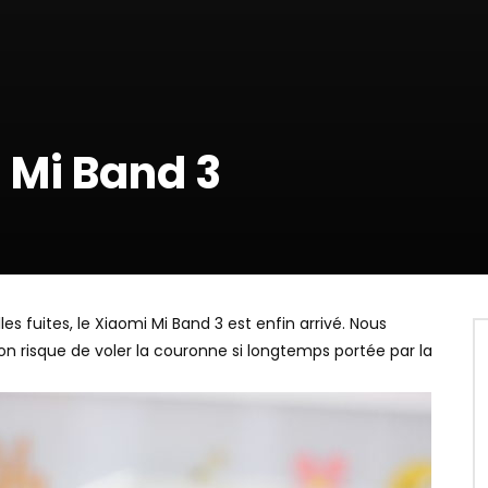
 Mi Band 3
s fuites, le Xiaomi Mi Band 3 est enfin arrivé. Nous
n risque de voler la couronne si longtemps portée par la