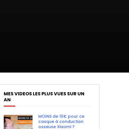
MES VIDEOS LES PLUS VUES SUR UN
AN
MOINS de 10€ pour ce
casque à conduction
osseuse Xiaomi ?