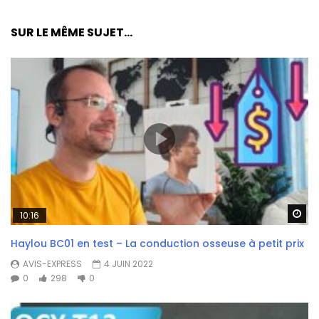
SUR LE MÊME SUJET...
Wa
10:16
Haylou BC01 en test – La conduction osseuse à petit prix
AVIS-EXPRESS
4 JUIN 2022
0
298
0