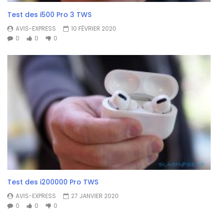
Test des i500 Pro 3 TWS
AVIS-EXPRESS
10 FÉVRIER 2020
0
0
0
Test des i200000 Pro TWS
AVIS-EXPRESS
27 JANVIER 2020
0
0
0