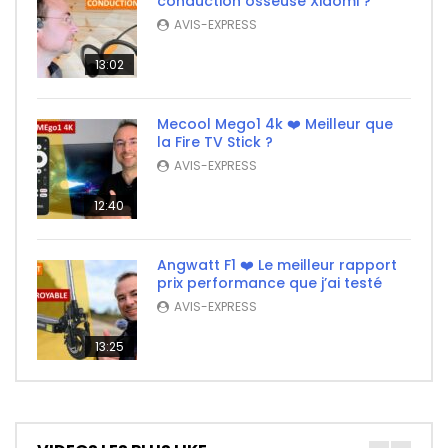
conduction osseuse Xiaomi ?
AVIS-EXPRESS
13:02
Mecool Mego1 4k ❤️ Meilleur que
la Fire TV Stick ?
AVIS-EXPRESS
12:40
Angwatt F1 ❤️ Le meilleur rapport
prix performance que j’ai testé
AVIS-EXPRESS
13:25