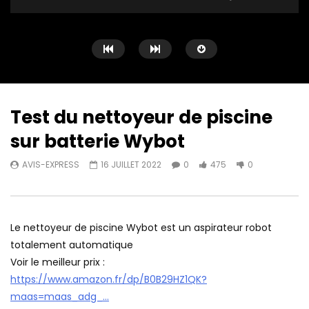
Test du nettoyeur de piscine
sur batterie Wybot
Watch Later
12:21
13:37
AVIS-EXPRESS
16 JUILLET 2022
0
475
0
Test de la brosseuse d’herbe
Gazon synthétique – 
synthétique MGS
Mongazonsynthétiqu
MonGazonSynthetique
AVIS-EXPRESS
2 JU
AVIS-EXPRESS
17 JUILLET 2022
0
611
0
Le nettoyeur de piscine Wybot est un aspirateur robot
0
270
0
totalement automatique
Voir le meilleur prix :
https://www.amazon.fr/dp/B0B29HZ1QK?
maas=maas_adg_…