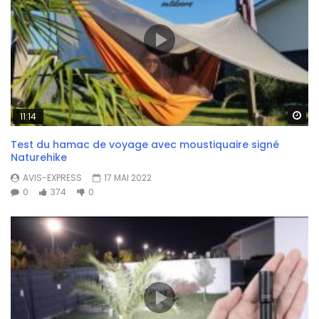
Wa
11:14
Test du hamac de voyage avec moustiquaire signé
Naturehike
AVIS-EXPRESS
17 MAI 2022
0
374
0