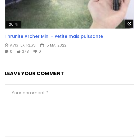
Wa
06:41
Thrunite Archer Mini – Petite mais puissante
AVIS-EXPRESS
15 MAI 2022
0
378
0
LEAVE YOUR COMMENT