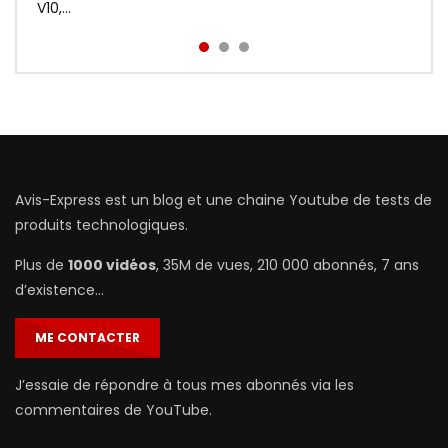
prix : http://bit.ly/Redmi-Aird...
V10,...
Avis-Express est un blog et une chaine Youtube de tests de
produits technologiques.
Plus de
1000 vidéos
, 35M de vues, 210 000 abonnés, 7 ans
d’existence…
ME CONTACTER
J’essaie de répondre à tous mes abonnés via les
commentaires de YouTube.