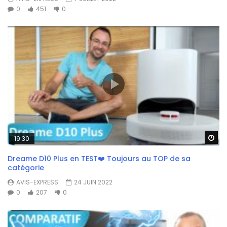
0
451
0
Wa
19:30
Dreame D10 Plus en TEST❤️ Toujours au TOP de sa
catégorie
AVIS-EXPRESS
24 JUIN 2022
0
207
0