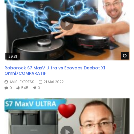
Wa
29:31
Roborock S7 MaxV Ultra vs Ecovacs Deebot X1
Omni⚡COMPARATIF
AVIS-EXPRESS
21 MAI 2022
0
545
0