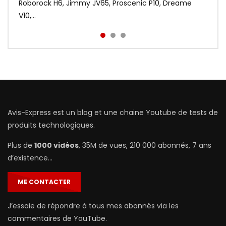
sacrifiant au passage le coté tactile. Voir le meilleur
Roborock H6, Jimmy JV65, Proscenic P10, Dreame
c’est gratuit | http://bit.ly...
prix : http://bit.ly/Redmi-Aird...
V10,...
Avis-Express est un blog et une chaine Youtube de tests de
produits technologiques.
Plus de
1000 vidéos
, 35M de vues, 210 000 abonnés, 7 ans
d’existence…
ME CONTACTER
J’essaie de répondre à tous mes abonnés via les
commentaires de YouTube.