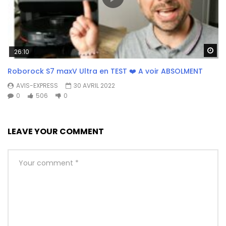
Wa
26:10
Roborock S7 maxV Ultra en TEST ❤️ A voir ABSOLMENT
AVIS-EXPRESS
30 AVRIL 2022
0
506
0
LEAVE YOUR COMMENT