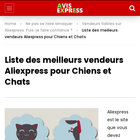
Home
Ne pas se faire arnaquer
Vendeurs fiables sur
Aliexpress. Puis-je faire confiance ?
Liste des meilleurs
vendeurs Aliexpress pour Chiens et Chats
Liste des meilleurs vendeurs
Aliexpress pour Chiens et
Chats
Aliexpress
est le site
que vous
devez