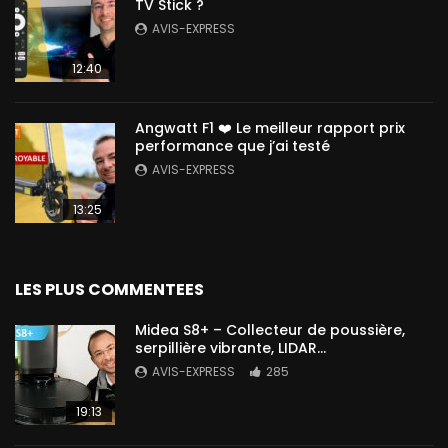
TV Stick ?
AVIS-EXPRESS
12:40
Angwatt F1 ❤️ Le meilleur rapport prix
performance que j’ai testé
AVIS-EXPRESS
13:25
LES PLUS COMMENTEES
Midea S8+ – Collecteur de poussière,
serpillière vibrante, LIDAR…
AVIS-EXPRESS
285
19:13