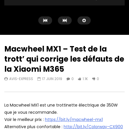
Macwheel MX1 – Test de la
trott’ qui corrige les défauts de
Watch Later
15:39
16:56
la Xiaomi M365
ESKUTE Polluno Pro – Un vélo
Fafrees F20 ⚡ 250 VS
AVIS-EXPRESS
17 JUIN 2019
0
1.1K
0
électrique 100% réglementaire
AVIS-EXPRESS
22 J
AVIS-EXPRESS
9 JUILLET 2022
0
273
0
0
205
0
La Macwheel MX1 est une trottinette électrique de 350W
que je vous recommande.
Voir le meilleur prix :
https://bit.ly/macwheel-mx1
Alternative plus confortable :
http://bit.ly/Colorway-CX900