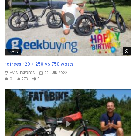
Wa
16:56
Fafrees F20 ⚡ 250 VS 750 watts
AVIS-EXPRESS
22 JUIN 2022
0
273
0