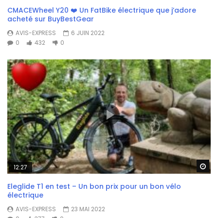
CMACEWheel Y20 ❤️ Un FatBike électrique que j’adore
acheté sur BuyBestGear
AVIS-EXPRESS
6 JUIN 2022
0
432
0
Wa
12:27
Eleglide T1 en test – Un bon prix pour un bon vélo
électrique
AVIS-EXPRESS
23 MAI 2022