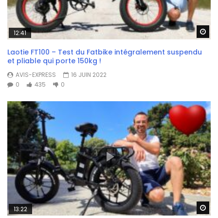
Wa
12:41
Laotie FT100 – Test du Fatbike intégralement suspendu
et pliable qui porte 150kg !
AVIS-EXPRESS
16 JUIN 2022
0
435
0
Wa
13:22