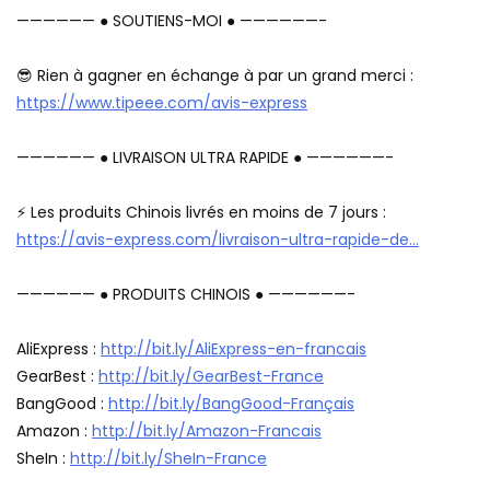
—————— ● SOUTIENS-MOI ● ——————-
😎 Rien à gagner en échange à par un grand merci :
https://www.tipeee.com/avis-express
—————— ● LIVRAISON ULTRA RAPIDE ● ——————-
⚡ Les produits Chinois livrés en moins de 7 jours :
https://avis-express.com/livraison-ultra-rapide-de…
—————— ● PRODUITS CHINOIS ● ——————-
AliExpress :
http://bit.ly/AliExpress-en-francais
GearBest :
http://bit.ly/GearBest-France
BangGood :
http://bit.ly/BangGood-Français
Amazon :
http://bit.ly/Amazon-Francais
SheIn :
http://bit.ly/SheIn-France