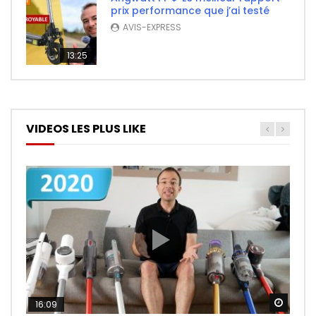
prix performance que j’ai testé
AVIS-EXPRESS
13:25
VIDEOS LES PLUS LIKE
Watch
Watch
Watch
16:09
26:14
11:50