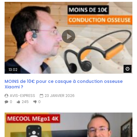
Wa
13:02
MOINS de 10€ pour ce casque à conduction osseuse
Xiaomi ?
AVIS-EXPRESS
23 JANVIER 2026
0
245
0