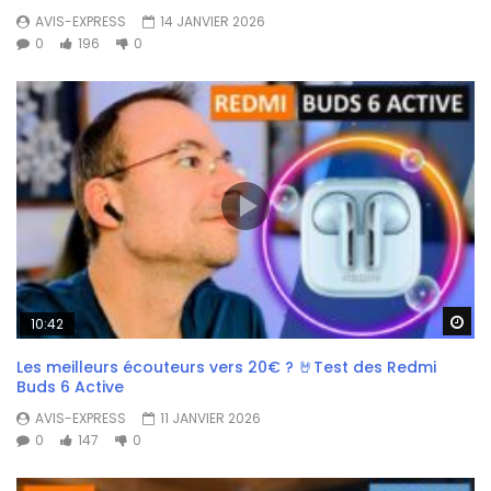
AVIS-EXPRESS
14 JANVIER 2026
0
196
0
Wa
10:42
Les meilleurs écouteurs vers 20€ ? 🤘Test des Redmi
Buds 6 Active
AVIS-EXPRESS
11 JANVIER 2026
0
147
0