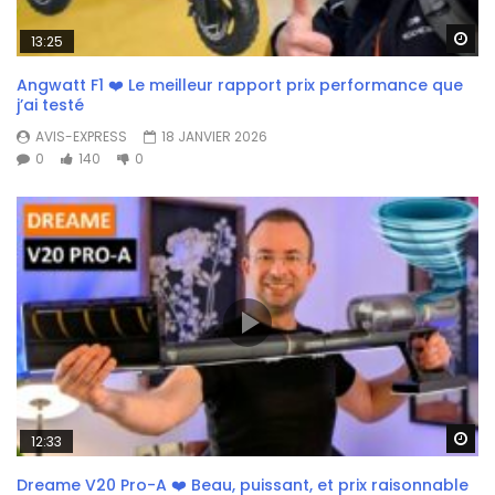
Wa
13:25
Angwatt F1 ❤️ Le meilleur rapport prix performance que
j’ai testé
AVIS-EXPRESS
18 JANVIER 2026
0
140
0
Wa
12:33
Dreame V20 Pro-A ❤️ Beau, puissant, et prix raisonnable