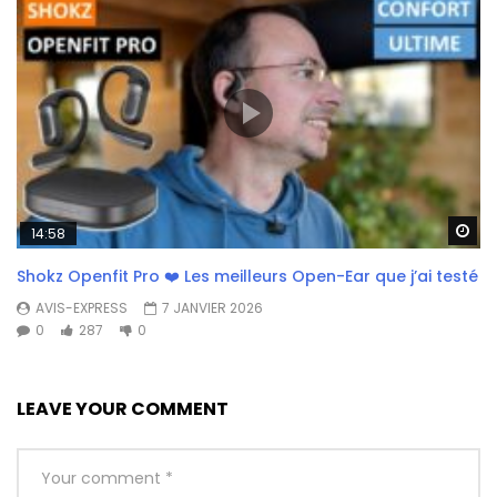
Wa
14:58
Shokz Openfit Pro ❤️ Les meilleurs Open-Ear que j’ai testé
AVIS-EXPRESS
7 JANVIER 2026
0
287
0
LEAVE YOUR COMMENT