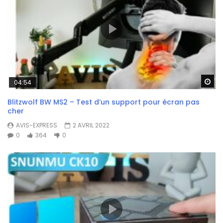
Wa
04:54
Blitzwolf BW MS2 – Test d’un support pour écran pas
cher
AVIS-EXPRESS
2 AVRIL 2022
0
364
0