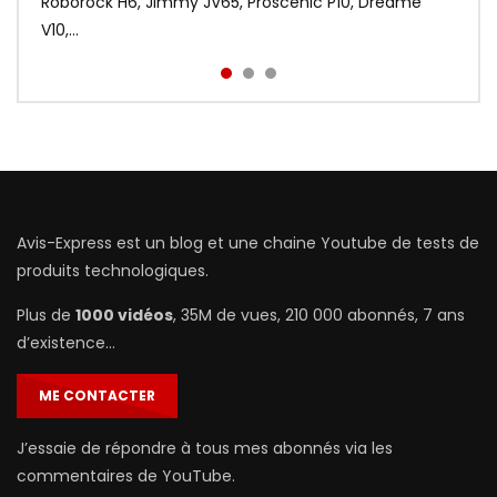
sacrifiant au passage le coté tactile. Voir le meilleur
Roborock H6, Jimmy JV65, Proscenic P10, Dreame
c’est gratuit | http://bit.ly...
prix : http://bit.ly/Redmi-Aird...
V10,...
Avis-Express est un blog et une chaine Youtube de tests de
produits technologiques.
Plus de
1000 vidéos
, 35M de vues, 210 000 abonnés, 7 ans
d’existence…
ME CONTACTER
J’essaie de répondre à tous mes abonnés via les
commentaires de YouTube.