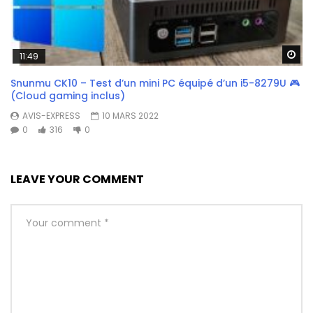
Wa
11:49
Snunmu CK10 – Test d’un mini PC équipé d’un i5-8279U 🎮
(Cloud gaming inclus)
AVIS-EXPRESS
10 MARS 2022
0
316
0
LEAVE YOUR COMMENT