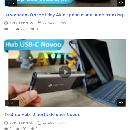
Wa
11:17
La webcam Obsbot tiny 4K dispose d’une IA de tracking
AVIS-EXPRESS
29 AVRIL 2022
0
222
0
Wa
11:47
Test du Hub 12 ports de chez Novoo
AVIS-EXPRESS
24 AVRIL 2022
0
419
0