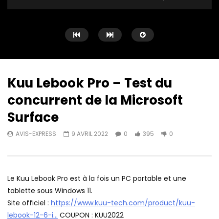
Kuu Lebook Pro – Test du
concurrent de la Microsoft
Watch Later
08:33
11:17
Surface
Maxnomic Leader Executive Edition
La webcam Obsbot ti
AVIS-EXPRESS
9 AVRIL 2022
0
395
0
❤️ Au TOP des chaise de gaming ?
dispose d’une IA de t
AVIS-EXPRESS
24 JUILLET 2022
AVIS-EXPRESS
29 A
0
235
0
0
222
0
Le Kuu Lebook Pro est à la fois un PC portable et une
tablette sous Windows 11.
Site officiel :
https://www.kuu-tech.com/product/kuu-
lebook-12-6-i…
COUPON : KUU2022