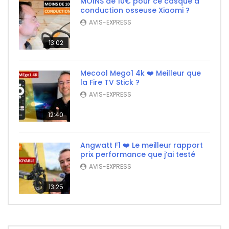
MOINS de 10€ pour ce casque à
conduction osseuse Xiaomi ?
AVIS-EXPRESS
13:02
Mecool Mego1 4k ❤️ Meilleur que
la Fire TV Stick ?
AVIS-EXPRESS
12:40
Angwatt F1 ❤️ Le meilleur rapport
prix performance que j’ai testé
AVIS-EXPRESS
13:25