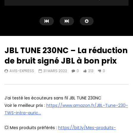
JBL TUNE 230NC – La réduction
de bruit signé JBL à bon prix
Watch Later
13:57
08:54
AVIS-EXPRESS
31 MARS 2022
0
213
0
PRIME DAY – 1More Pistonbuds Pro
1More EVO – Une arch
🌬️ La réduction de bruit active à
Hybrid haut de gamm
TRES BON PRIX
AVIS-EXPRESS
13 M
AVIS-EXPRESS
12 JUILLET 2022
0
170
0
J’ai testé les écouteurs sans fil JBL TUNE 230NC
0
192
0
Voir le meilleur prix :
https://www.amazon.fr/JBL-Tune-230-
TWS-intra-auric…
💥 Mes produits préférés :
https://bit.ly/Mes-produits-