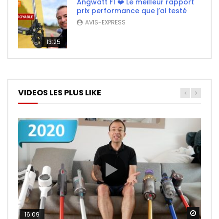
Angwatt F1 ❤️ Le meilleur rapport
prix performance que j’ai testé
AVIS-EXPRESS
13:25
VIDEOS LES PLUS LIKE
Watch
Watch
Watch
16:09
26:14
11:50