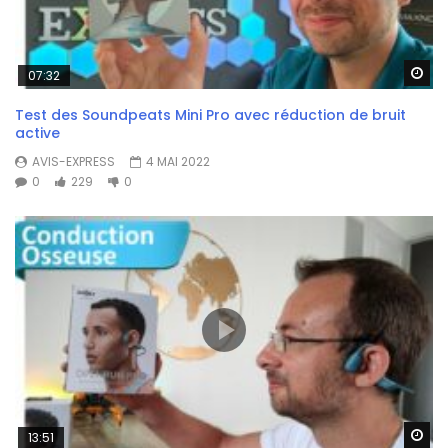
Wa
07:32
Test des Soundpeats Mini Pro avec réduction de bruit
active
AVIS-EXPRESS
4 MAI 2022
0
229
0
Wa
13:51