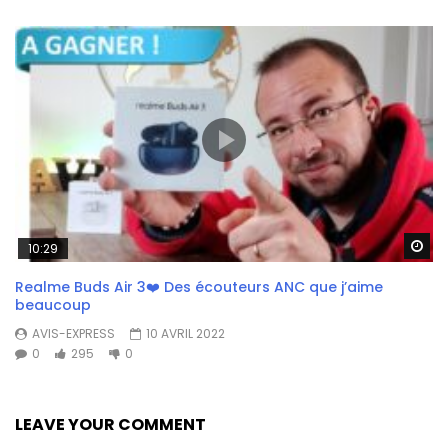
Wa
10:29
Realme Buds Air 3❤️ Des écouteurs ANC que j’aime
beaucoup
AVIS-EXPRESS
10 AVRIL 2022
0
295
0
LEAVE YOUR COMMENT