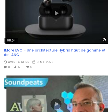
Wa
08:54
1More EVO – Une architecture Hybrid haut de gamme et
de l’ANC
AVIS-EXPRESS
13 MAI 2022
0
170
0