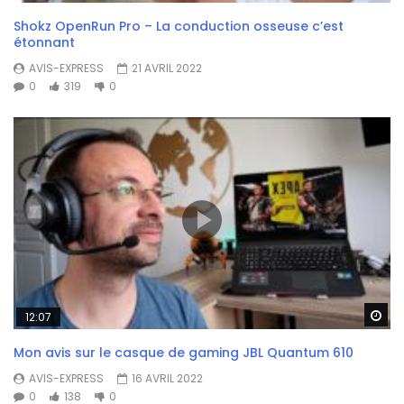
Shokz OpenRun Pro – La conduction osseuse c’est
étonnant
AVIS-EXPRESS
21 AVRIL 2022
0
319
0
Wa
12:07
Mon avis sur le casque de gaming JBL Quantum 610
AVIS-EXPRESS
16 AVRIL 2022
0
138
0