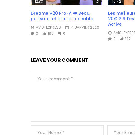
Watch Later
12:33
10:42
Dreame V20 Pro-A ❤️ Beau,
Les meilleur
puissant, et prix raisonnable
20€ ? 🤘Tes
Active
AVIS-EXPRESS
14 JANVIER 2026
AVIS-EXPRE
0
196
0
0
147
LEAVE YOUR COMMENT