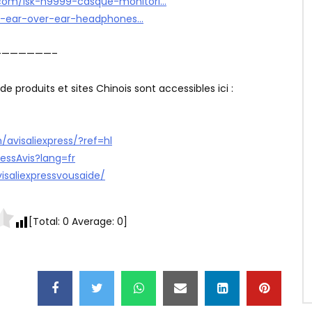
s.com/isk-h9999-casque-monitori…
n-ear-over-ear-headphones…
——————–
e produits et sites Chinois sont accessibles ici :
avisaliexpress/?ref=hl
ressAvis?lang=fr
isaliexpressvousaide/
[Total:
0
Average:
0
]