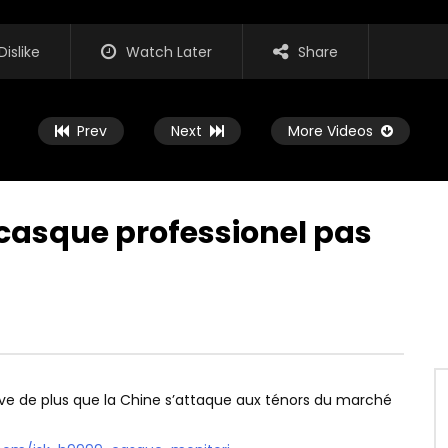
Dislike
Watch Later
Share
Prev
Next
More Videos
 casque professionel pas
Watch Later
13:25
go1 4k ❤️ Meilleur que la
Angwatt F1 ❤️ Le meilleur rapport
ick ?
prix performance que j’ai testé
PRESS
20 JANVIER 2026
AVIS-EXPRESS
18 JANVIER 2026
00
0
0
140
0
ve de plus que la Chine s’attaque aux ténors du marché