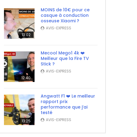
MOINS de 10€ pour ce
casque à conduction
osseuse Xiaomi ?
AVIS-EXPRESS
13:02
Mecool Mego1 4k ❤️
Meilleur que la Fire TV
Stick ?
AVIS-EXPRESS
12:40
Angwatt F1 ❤️ Le meilleur
rapport prix
performance que j’ai
testé
AVIS-EXPRESS
13:25