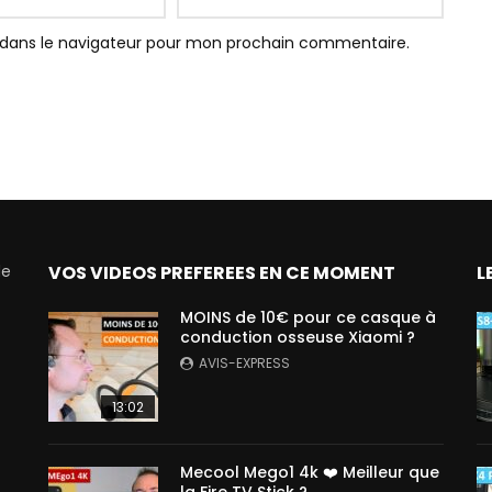
 dans le navigateur pour mon prochain commentaire.
de
VOS VIDEOS PREFEREES EN CE MOMENT
L
MOINS de 10€ pour ce casque à
conduction osseuse Xiaomi ?
AVIS-EXPRESS
13:02
Mecool Mego1 4k ❤️ Meilleur que
la Fire TV Stick ?