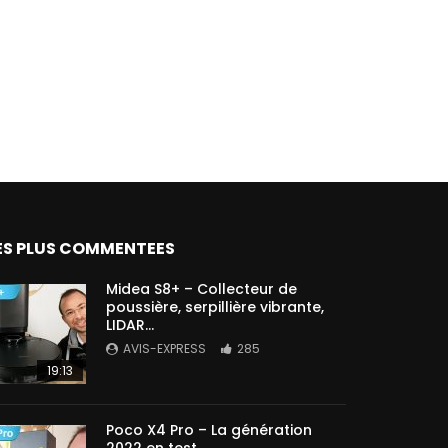
ES PLUS COMMENTEES
Midea S8+ – Collecteur de
poussière, serpillière vibrante,
LIDAR…
AVIS-EXPRESS
285
19:13
Poco X4 Pro – La génération
2022 en test