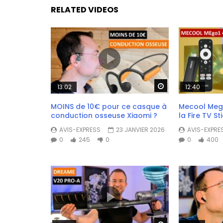
RELATED VIDEOS
Watch Later
13:02
12:40
MOINS de 10€ pour ce casque à
Mecool Mego
conduction osseuse Xiaomi ?
la Fire TV St
AVIS-EXPRESS
23 JANVIER 2026
AVIS-EXPRE
0
245
0
0
400