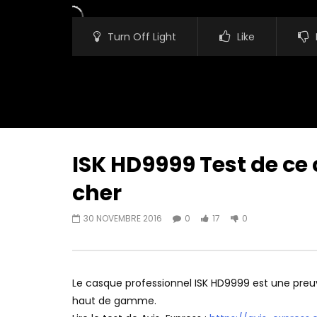
Turn Off Light
Like
ISK HD9999 Test de ce
cher
Watch Later
13:02
12:40
30 NOVEMBRE 2016
0
17
0
MOINS de 10€ pour ce casque à
Mecool Me
conduction osseuse Xiaomi ?
Fire TV St
AVIS-EXPRESS
23 JANVIER 2026
AVIS-EX
0
245
0
0
4
Le casque professionnel ISK HD9999 est une preu
haut de gamme.