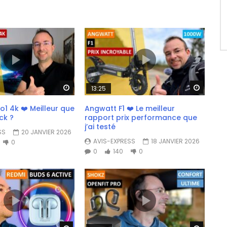
Watch Later
Watch 
13:25
1 4k ❤️ Meilleur que
Angwatt F1 ❤️ Le meilleur
ick ?
rapport prix performance que
j’ai testé
SS
20 JANVIER 2026
AVIS-EXPRESS
18 JANVIER 2026
0
0
140
0