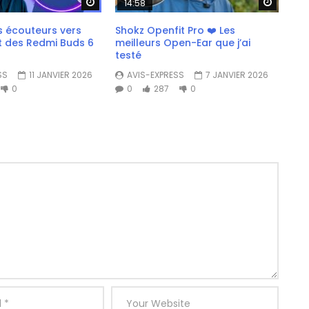
Watch Later
Watch 
14:58
s écouteurs vers
Shokz Openfit Pro ❤️ Les
t des Redmi Buds 6
meilleurs Open-Ear que j’ai
testé
SS
11 JANVIER 2026
AVIS-EXPRESS
7 JANVIER 2026
0
0
287
0