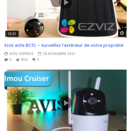
Wa
13:01
Ezviz eLife BC1C – Surveillez l’extérieur de votre propriété
AVIS-EXPRESS
29 NOVEMBRE 2021
0
454
0