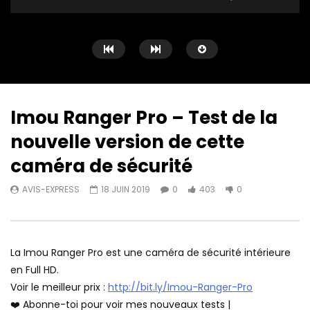
Imou Ranger Pro – Test de la
nouvelle version de cette
Watch Later
09:51
18:48
caméra de sécurité
Aqara Roller Shade Driver E1 ❤️ En
Imilab EC5 – Test de 
AVIS-EXPRESS
18 JUIN 2019
0
403
0
fait c’est super cool !
caméra de surveillan
de Xiaomi
AVIS-EXPRESS
11 JUILLET 2022
AVIS-EXPRESS
1 MA
0
484
0
0
328
0
La Imou Ranger Pro est une caméra de sécurité intérieure
en Full HD.
Voir le meilleur prix :
http://bit.ly/Imou-Ranger-Pro
❤️ Abonne-toi pour voir mes nouveaux tests |