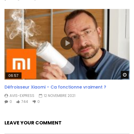
Wa
06:57
Défroisseur Xiaomi – Ca fonctionne vraiment ?
AVIS-EXPRESS
12 NOVEMBRE 2021
0
744
0
LEAVE YOUR COMMENT