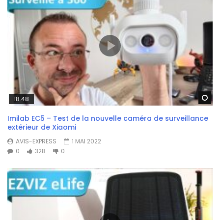
Wa
18:48
Imilab EC5 – Test de la nouvelle caméra de surveillance
extérieur de Xiaomi
AVIS-EXPRESS
1 MAI 2022
0
328
0