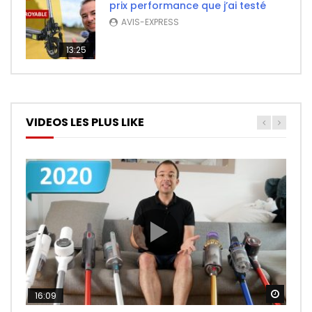
prix performance que j’ai testé
AVIS-EXPRESS
13:25
VIDEOS LES PLUS LIKE
Watch
Watch
Watch
16:09
26:14
11:50