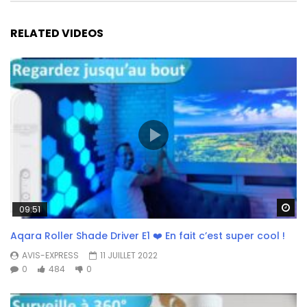
RELATED VIDEOS
Wa
09:51
Aqara Roller Shade Driver E1 ❤️ En fait c’est super cool !
AVIS-EXPRESS
11 JUILLET 2022
0
484
0