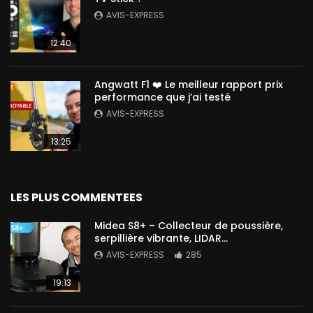
AVIS-EXPRESS
12:40
Angwatt F1 ❤️ Le meilleur rapport prix
performance que j’ai testé
AVIS-EXPRESS
13:25
LES PLUS COMMENTEES
Midea S8+ – Collecteur de poussière,
serpillière vibrante, LIDAR…
AVIS-EXPRESS
285
19:13