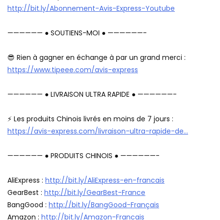
http://bit.ly/Abonnement-Avis-Express-Youtube
—————— ● SOUTIENS-MOI ● ——————-
😎 Rien à gagner en échange à par un grand merci :
https://www.tipeee.com/avis-express
—————— ● LIVRAISON ULTRA RAPIDE ● ——————-
⚡ Les produits Chinois livrés en moins de 7 jours :
https://avis-express.com/livraison-ultra-rapide-de…
—————— ● PRODUITS CHINOIS ● ——————-
AliExpress :
http://bit.ly/AliExpress-en-francais
GearBest :
http://bit.ly/GearBest-France
BangGood :
http://bit.ly/BangGood-Français
Amazon :
http://bit.ly/Amazon-Francais