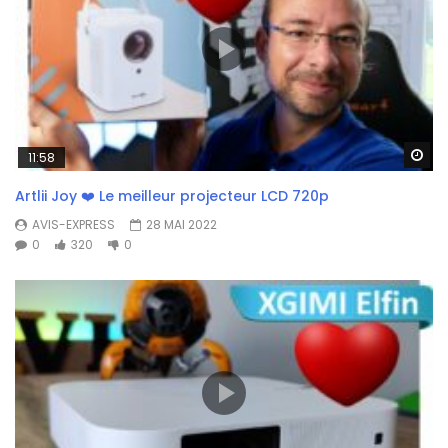
Wa
11:58
Artlii Joy ❤️ Le meilleur projecteur LCD 720p
AVIS-EXPRESS
28 MAI 2022
0
320
0