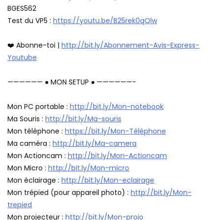
BGES562
Test du VP5 :
https://youtu.be/B25rek0qQlw
❤️ Abonne-toi |
http://bit.ly/Abonnement-Avis-Express-
Youtube
—————— ● MON SETUP ● ——————-
Mon PC portable :
http://bit.ly/Mon-notebook
Ma Souris :
http://bit.ly/Ma-souris
Mon téléphone :
https://bit.ly/Mon-Téléphone
Ma caméra :
http://bit.ly/Ma-camera
Mon Actioncam :
http://bit.ly/Mon-Actioncam
Mon Micro :
http://bit.ly/Mon-micro
Mon éclairage :
http://bit.ly/Mon-eclairage
Mon trépied (pour appareil photo) :
http://bit.ly/Mon-
trepied
Mon projecteur :
http://bit.ly/Mon-projo