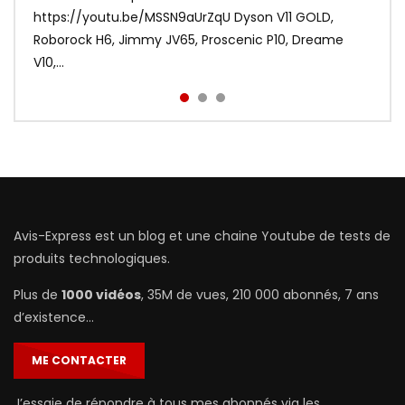
Xiaomi frappe fort avec les Redmi Airdots en
https://youtu.be/MSSN9aUrZqU Dyson V11 GOLD,
portable testée par Avis-Express. ❤️ Abonnez-vous,
sacrifiant au passage le coté tactile. Voir le meilleur
Roborock H6, Jimmy JV65, Proscenic P10, Dreame
c’est gratuit | http://bit.ly...
prix : http://bit.ly/Redmi-Aird...
V10,...
Avis-Express est un blog et une chaine Youtube de tests de
produits technologiques.
Plus de
1000 vidéos
, 35M de vues, 210 000 abonnés, 7 ans
d’existence…
ME CONTACTER
J’essaie de répondre à tous mes abonnés via les