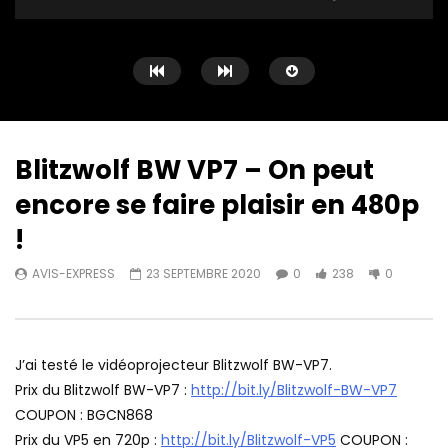
Blitzwolf BW VP7 – On peut
encore se faire plaisir en 480p
Watch Later
11:58
12:30
!
Artlii Joy ❤️ Le meilleur projecteur
Le Xgimi Elfin est en t
AVIS-EXPRESS
23 SEPTEMBRE 2020
0
238
0
LCD 720p
Express ❤️
AVIS-EXPRESS
28 MAI 2022
AVIS-EXPRESS
5 MA
0
320
0
0
424
0
J’ai testé le vidéoprojecteur Blitzwolf BW-VP7.
Prix du Blitzwolf BW-VP7 :
http://bit.ly/Blitzwolf-BW-VP7
COUPON : BGCN868
Prix du VP5 en 720p :
http://bit.ly/Blitzwolf-VP5
COUPON :