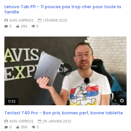
Lenovo Tab P11 – 11 pouces pas trop cher pour toute la
famille
AVIS-EXPRESS
1 FÉVRIER 2022
0
393
0
Wa
11:32
Teclast T40 Pro – Bon prix, bonnes perf, bonne tablette
AVIS-EXPRESS
25 JANVIER 2022
0
356
0