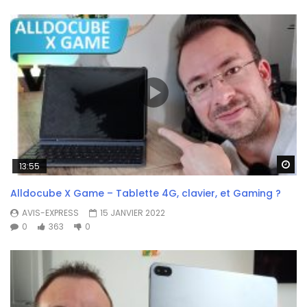
Wa
13:55
Alldocube X Game – Tablette 4G, clavier, et Gaming ?
AVIS-EXPRESS
15 JANVIER 2022
0
363
0