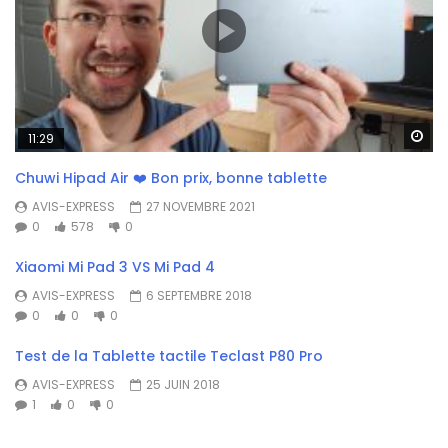
Wa
11:29
Chuwi Hipad Air ❤️ Bon prix, bonne tablette
AVIS-EXPRESS
27 NOVEMBRE 2021
0
578
0
Xiaomi Mi Pad 3 VS Mi Pad 4
AVIS-EXPRESS
6 SEPTEMBRE 2018
0
0
0
Test de la Tablette tactile Teclast P80 Pro
AVIS-EXPRESS
25 JUIN 2018
1
0
0