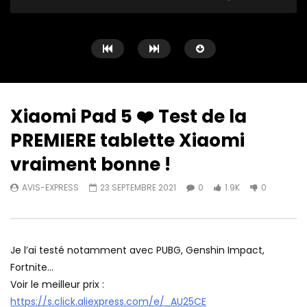
Xiaomi Pad 5 ❤️ Test de la
PREMIERE tablette Xiaomi
Watch Later
13:37
11:32
vraiment bonne !
Lenovo Tab P11 – 11 pouces pas
Teclast T40 Pro – Bon
AVIS-EXPRESS
23 SEPTEMBRE 2021
0
1.9K
0
trop cher pour toute la famille
perf, bonne tablette
AVIS-EXPRESS
1 FÉVRIER 2022
AVIS-EXPRESS
25 
0
393
0
0
356
0
Je l’ai testé notamment avec PUBG, Genshin Impact,
Fortnite…
Voir le meilleur prix :
https://s.click.aliexpress.com/e/_AU25CE