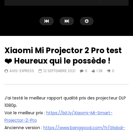
Xiaomi Mi Projector 2 Pro test
❤️ Heureux qui le possède !
Watch Later
11:58
12:30
AVIS-EXPRESS
12 SEPTEMBRE 2021
0
1.3K
0
Artlii Joy ❤️ Le meilleur projecteur
Le Xgimi Elfin est en t
LCD 720p
Express ❤️
AVIS-EXPRESS
28 MAI 2022
AVIS-EXPRESS
5 MA
0
320
0
0
424
0
J’ai testé le meilleur rapport qualité prix des projecteur DLP
1080p.
Voir le meilleur prix :
https://bit.ly/Xiaomi-Mi-Smart-
Projector-2-Pro
Ancienne version :
https://www.banggood.com/fr/Global-