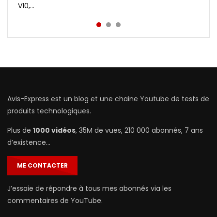
prix : http://bit.ly/Redmi-Aird...
V10,...
Avis-Express est un blog et une chaine Youtube de tests de
produits technologiques.
Plus de
1000 vidéos
, 35M de vues, 210 000 abonnés, 7 ans
d’existence…
ME CONTACTER
J’essaie de répondre à tous mes abonnés via les
commentaires de YouTube.