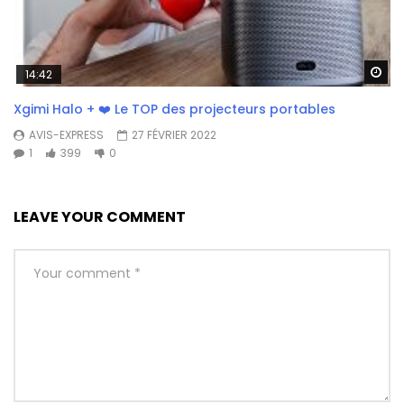
Wa
14:42
Xgimi Halo + ❤️ Le TOP des projecteurs portables
AVIS-EXPRESS
27 FÉVRIER 2022
1
399
0
LEAVE YOUR COMMENT