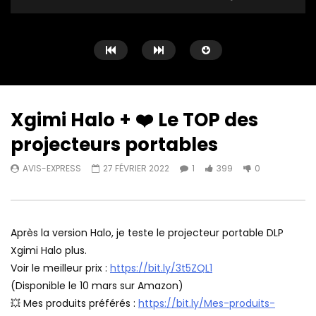
Xgimi Halo + ❤️ Le TOP des
projecteurs portables
Watch Later
11:58
12:30
AVIS-EXPRESS
27 FÉVRIER 2022
1
399
0
Artlii Joy ❤️ Le meilleur projecteur
Le Xgimi Elfin est en t
LCD 720p
Express ❤️
AVIS-EXPRESS
28 MAI 2022
AVIS-EXPRESS
5 MA
0
320
0
0
424
0
Après la version Halo, je teste le projecteur portable DLP
Xgimi Halo plus.
Voir le meilleur prix :
https://bit.ly/3t5ZQL1
(Disponible le 10 mars sur Amazon)
💥 Mes produits préférés :
https://bit.ly/Mes-produits-