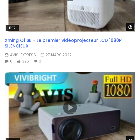
Wa
11:17
Xming Q1 SE – Le premier vidéoprojecteur LCD 1080P
SILENCIEUX
AVIS-EXPRESS
27 MARS 2022
0
326
0