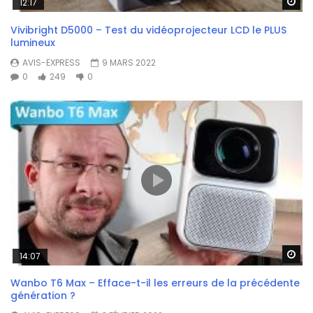
Wa
12:17
Vivibright D5000 – Test du vidéoprojecteur LCD le PLUS
lumineux
AVIS-EXPRESS
9 MARS 2022
0
249
0
Wa
14:07
Wanbo T6 Max – Efface-t-il les erreurs de la précédente
génération ?