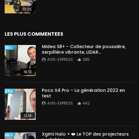
13:25
LES PLUS COMMENTEES
Midea S8+ – Collecteur de poussière,
serpillière vibrante, LIDAR…
AVIS-EXPRESS
285
19:13
Poco X4 Pro – La génération 2022 en
test
AVIS-EXPRESS
442
12:14
Xgimi Halo + ❤️ Le TOP des projecteurs