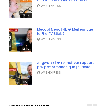
conduction osseuse Xiaomi ?
AVIS-EXPRESS
13:02
Mecool Mego1 4k ❤️ Meilleur que
la Fire TV Stick ?
AVIS-EXPRESS
12:40
Angwatt F1 ❤️ Le meilleur rapport
prix performance que j’ai testé
AVIS-EXPRESS
13:25