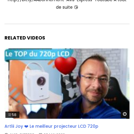
de suite 😘
RELATED VIDEOS
Wa
11:58
Artlii Joy ❤️ Le meilleur projecteur LCD 720p