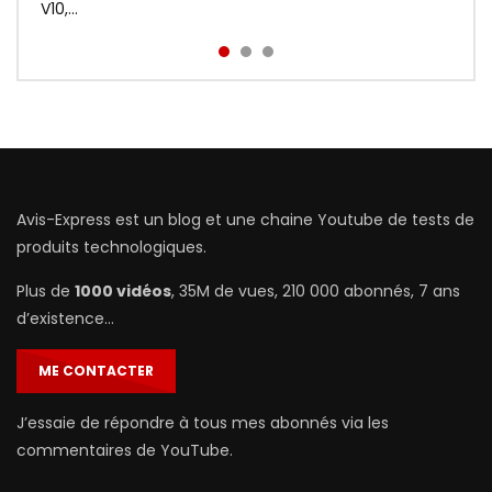
prix : http://bit.ly/Redmi-Aird...
V10,...
Avis-Express est un blog et une chaine Youtube de tests de
produits technologiques.
Plus de
1000 vidéos
, 35M de vues, 210 000 abonnés, 7 ans
d’existence…
ME CONTACTER
J’essaie de répondre à tous mes abonnés via les
commentaires de YouTube.