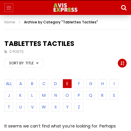
Home
Archive by Category "Tablettes Tactiles"
TABLETTES TACTILES
0 POSTS
SORT BY:
TITLE
ALL
A
B
C
D
E
F
G
H
I
J
K
L
M
N
O
P
Q
R
S
T
U
V
W
X
Y
Z
It seems we can’t find what you’re looking for. Perhaps