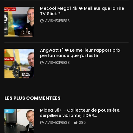
Mecool Mego1 4k ❤️ Meilleur que la Fire
TV Stick ?
AVIS-EXPRESS
12:40
Angwatt F1 ❤️ Le meilleur rapport prix
performance que j’ai testé
AVIS-EXPRESS
13:25
LES PLUS COMMENTEES
Midea S8+ – Collecteur de poussière,
serpillière vibrante, LIDAR…
AVIS-EXPRESS
285