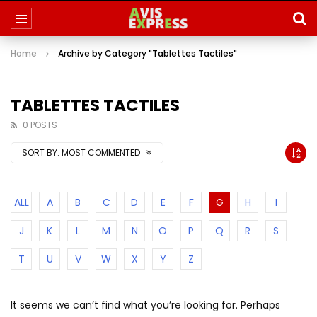
Home
Archive by Category "Tablettes Tactiles"
TABLETTES TACTILES
0 POSTS
SORT BY:
MOST COMMENTED
ALL
A
B
C
D
E
F
G
H
I
J
K
L
M
N
O
P
Q
R
S
T
U
V
W
X
Y
Z
It seems we can’t find what you’re looking for. Perhaps