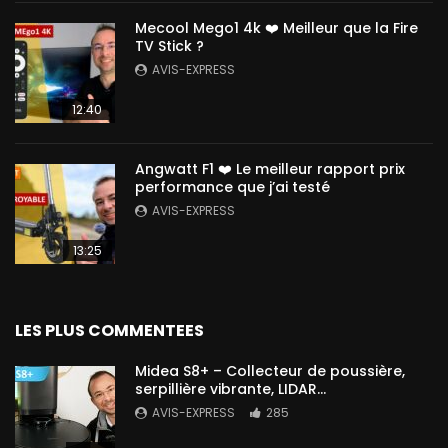
Mecool Mego1 4k ❤️ Meilleur que la Fire
TV Stick ?
AVIS-EXPRESS
12:40
Angwatt F1 ❤️ Le meilleur rapport prix
performance que j’ai testé
AVIS-EXPRESS
13:25
LES PLUS COMMENTEES
Midea S8+ – Collecteur de poussière,
serpillière vibrante, LIDAR…
AVIS-EXPRESS
285