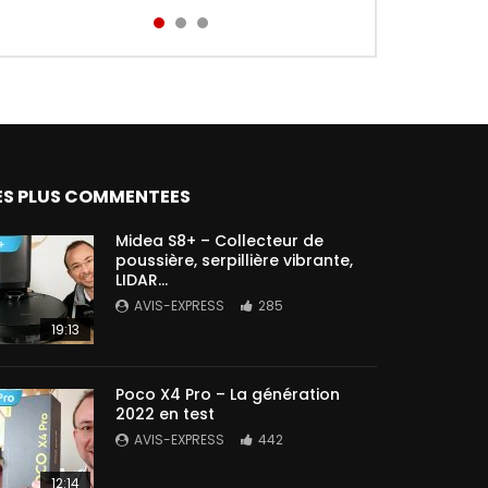
Aird...
ES PLUS COMMENTEES
Midea S8+ – Collecteur de
poussière, serpillière vibrante,
LIDAR…
AVIS-EXPRESS
285
19:13
Poco X4 Pro – La génération
2022 en test
AVIS-EXPRESS
442
12:14