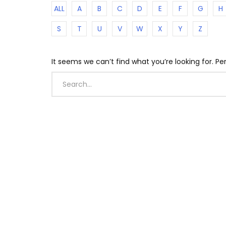
ALL
A
B
C
D
E
F
G
H
S
T
U
V
W
X
Y
Z
It seems we can’t find what you’re looking for. P