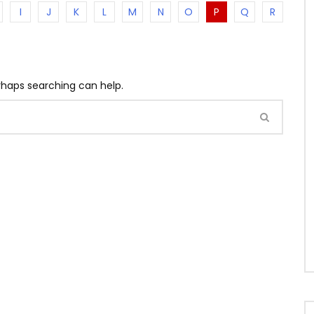
I
J
K
L
M
N
O
P
Q
R
erhaps searching can help.