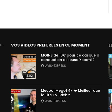
de
VOS VIDEOS PREFEREES EN CE MOMENT
L
MOINS de 10€ pour ce casque à
conduction osseuse Xiaomi ?
AVIS-EXPRESS
13:02
Mecool Mego1 4k ❤️ Meilleur que
la Fire TV Stick ?
AVIS-EXPRESS
12:40