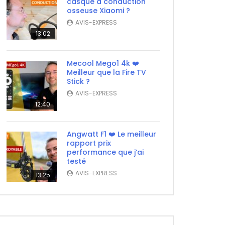
casque à conduction
osseuse Xiaomi ?
AVIS-EXPRESS
13:02
Mecool Mego1 4k ❤️
Meilleur que la Fire TV
Stick ?
AVIS-EXPRESS
12:40
Angwatt F1 ❤️ Le meilleur
rapport prix
performance que j’ai
testé
AVIS-EXPRESS
13:25