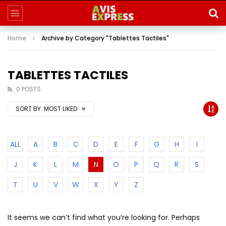
Home
Archive by Category "Tablettes Tactiles"
TABLETTES TACTILES
0 POSTS
SORT BY:
MOST LIKED
ALL
A
B
C
D
E
F
G
H
I
J
K
L
M
N
O
P
Q
R
S
T
U
V
W
X
Y
Z
It seems we can’t find what you’re looking for. Perhaps