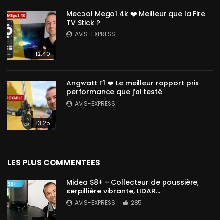
Mecool Mego1 4k ❤️ Meilleur que la Fire
TV Stick ?
AVIS-EXPRESS
12:40
Angwatt F1 ❤️ Le meilleur rapport prix
performance que j’ai testé
AVIS-EXPRESS
13:25
LES PLUS COMMENTEES
Midea S8+ – Collecteur de poussière,
serpillière vibrante, LIDAR…
AVIS-EXPRESS
285