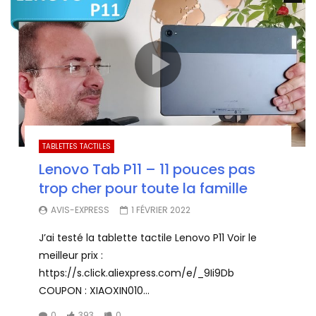
TABLETTES TACTILES
Lenovo Tab P11 – 11 pouces pas
trop cher pour toute la famille
AVIS-EXPRESS
1 FÉVRIER 2022
J’ai testé la tablette tactile Lenovo P11 Voir le
meilleur prix :
https://s.click.aliexpress.com/e/_9Ii9Db
COUPON : XIAOXIN010...
0
393
0