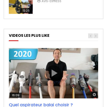
AVIS-EXPRESS
13:25
VIDEOS LES PLUS LIKE
Watch
Watch
Watch
16:09
26:14
11:50
Quel aspirateur balai choisir ?
Test Fr du F-Wheel DYU D1, la draisienne
Redmi Airdots : Test du nouveau meilleur