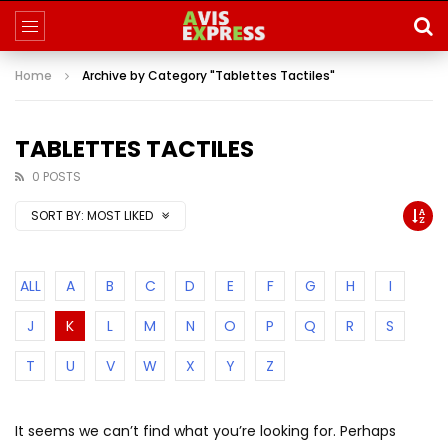
Home
Archive by Category "Tablettes Tactiles"
TABLETTES TACTILES
0 POSTS
SORT BY:
MOST LIKED
ALL
A
B
C
D
E
F
G
H
I
J
K
L
M
N
O
P
Q
R
S
T
U
V
W
X
Y
Z
It seems we can’t find what you’re looking for. Perhaps