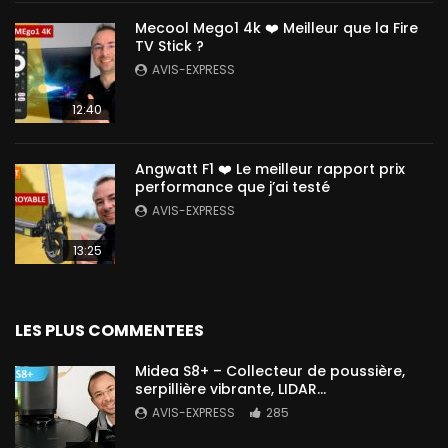
Mecool Mego1 4k ❤️ Meilleur que la Fire
TV Stick ?
AVIS-EXPRESS
12:40
Angwatt F1 ❤️ Le meilleur rapport prix
performance que j’ai testé
AVIS-EXPRESS
13:25
LES PLUS COMMENTEES
Midea S8+ – Collecteur de poussière,
serpillière vibrante, LIDAR…
AVIS-EXPRESS
285