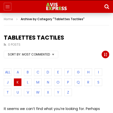
Home
Archive by Category "Tablettes Tactiles"
TABLETTES TACTILES
0 POSTS
SORT BY:
MOST COMMENTED
ALL
A
B
C
D
E
F
G
H
I
J
K
L
M
N
O
P
Q
R
S
T
U
V
W
X
Y
Z
It seems we can’t find what you’re looking for. Perhaps