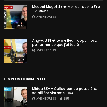
Mecool Mego1 4k ❤️ Meilleur que la Fire
TV Stick ?
AVIS-EXPRESS
12:40
Angwatt F1 ❤️ Le meilleur rapport prix
performance que j’ai testé
AVIS-EXPRESS
13:25
LES PLUS COMMENTEES
Midea S8+ – Collecteur de poussière,
serpillière vibrante, LIDAR…
AVIS-EXPRESS
285