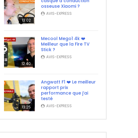
casque à conduction
osseuse Xiaomi ?
AVIS-EXPRESS
13:02
Mecool Mego1 4k ❤️
Meilleur que la Fire TV
Stick ?
AVIS-EXPRESS
12:40
Angwatt F1 ❤️ Le meilleur
rapport prix
performance que j’ai
testé
AVIS-EXPRESS
13:25