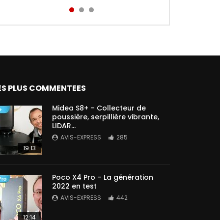
Aird...
ES PLUS COMMENTEES
Midea S8+ – Collecteur de
poussière, serpillière vibrante,
LIDAR…
AVIS-EXPRESS
285
19:13
Poco X4 Pro – La génération
2022 en test
AVIS-EXPRESS
442
12:14