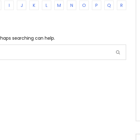
I
J
K
L
M
N
O
P
Q
R
erhaps searching can help.