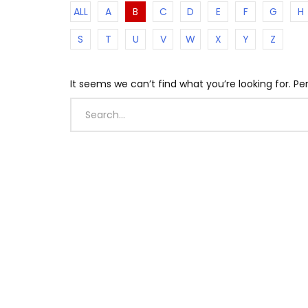
ALL
A
B
C
D
E
F
G
H
S
T
U
V
W
X
Y
Z
It seems we can’t find what you’re looking for. P