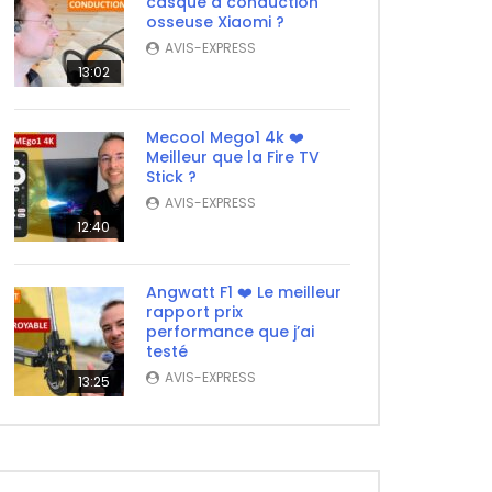
casque à conduction
osseuse Xiaomi ?
ater
AVIS-EXPRESS
13:02
Mecool Mego1 4k ❤️
Meilleur que la Fire TV
Stick ?
AVIS-EXPRESS
12:40
Angwatt F1 ❤️ Le meilleur
rapport prix
performance que j’ai
testé
AVIS-EXPRESS
13:25