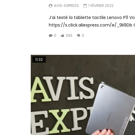
AVIS-EXPRESS
1 FÉVRIER 2022
J’ai testé la tablette tactile Lenovo P11 Voir
https://s.click.aliexpress.com/e/_9Ii9Db 
0
393
0
11:32