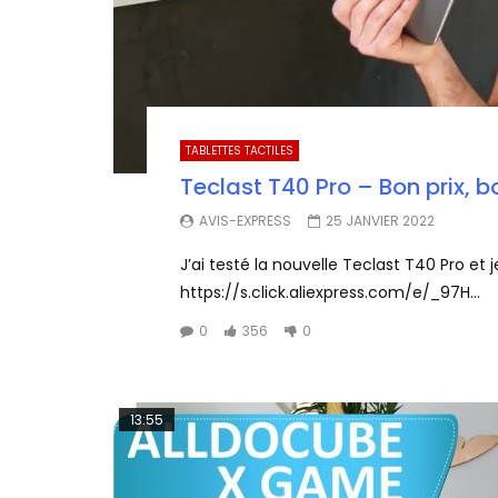
TABLETTES TACTILES
Teclast T40 Pro – Bon prix, b
AVIS-EXPRESS
25 JANVIER 2022
J’ai testé la nouvelle Teclast T40 Pro et je
https://s.click.aliexpress.com/e/_97H...
0
356
0
13:55