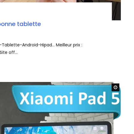
bonne tablette
ablette-Android-Hipad… Meilleur prix :
te off...
Watch L