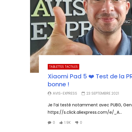
TABLETTES TACTILES
Xiaomi Pad 5 ❤️ Test de la P
bonne !
AVIS-EXPRESS
23 SEPTEMBRE 2021
Je l’ai testé notamment avec PUBG, Genshi
https://s.click.aliexpress.com/e/_A...
0
1.9K
0