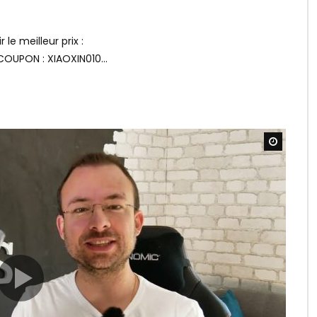
 le meilleur prix :
COUPON : XIAOXIN010...
Watch L