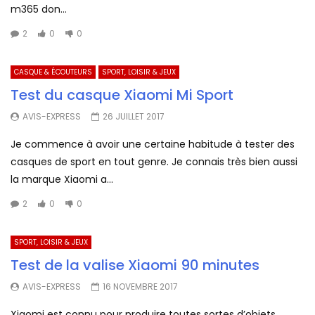
m365 don...
2
0
0
CASQUE & ÉCOUTEURS
SPORT, LOISIR & JEUX
Test du casque Xiaomi Mi Sport
AVIS-EXPRESS
26 JUILLET 2017
Je commence à avoir une certaine habitude à tester des
casques de sport en tout genre. Je connais très bien aussi
la marque Xiaomi a...
2
0
0
SPORT, LOISIR & JEUX
Test de la valise Xiaomi 90 minutes
AVIS-EXPRESS
16 NOVEMBRE 2017
Xiaomi est connu pour produire toutes sortes d’objets