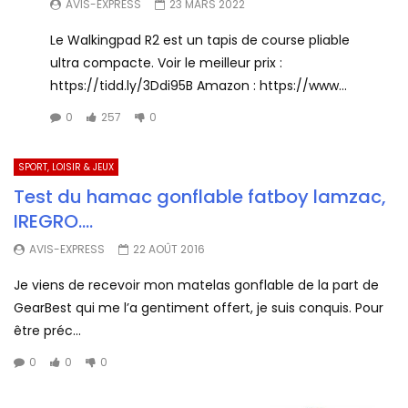
AVIS-EXPRESS
23 MARS 2022
Le Walkingpad R2 est un tapis de course pliable
ultra compacte. Voir le meilleur prix :
https://tidd.ly/3Ddi95B Amazon : https://www...
0
257
0
SPORT, LOISIR & JEUX
Test du hamac gonflable fatboy lamzac,
IREGRO….
AVIS-EXPRESS
22 AOÛT 2016
Je viens de recevoir mon matelas gonflable de la part de
GearBest qui me l’a gentiment offert, je suis conquis. Pour
être préc...
0
0
0