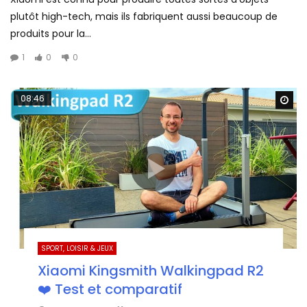
plutôt high-tech, mais ils fabriquent aussi beaucoup de
produits pour la...
1
0
0
08:46
Wa
SPORT, LOISIR & JEUX
Xiaomi Kingsmith Walkingpad R2
❤️ Test et comparatif