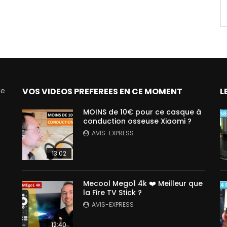
de
VOS VIDEOS PREFEREES EN CE MOMENT
L
MOINS de 10€ pour ce casque à
conduction osseuse Xiaomi ?
AVIS-EXPRESS
13:02
Mecool Mego1 4k ❤️ Meilleur que
la Fire TV Stick ?
AVIS-EXPRESS
12:40