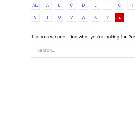
ALL
A
B
C
D
E
F
G
H
S
T
U
V
W
X
Y
Z
It seems we can’t find what you’re looking for. P