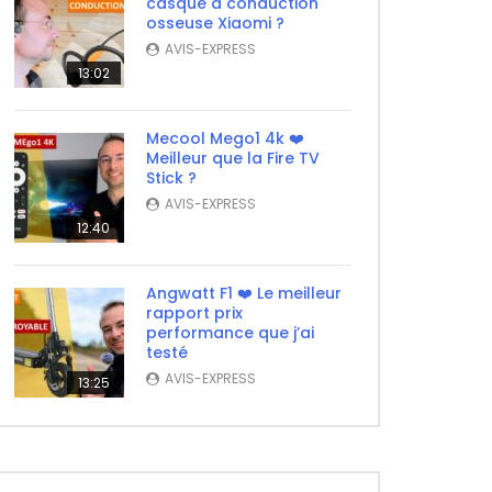
casque à conduction
osseuse Xiaomi ?
AVIS-EXPRESS
13:02
Mecool Mego1 4k ❤️
Meilleur que la Fire TV
Stick ?
AVIS-EXPRESS
12:40
Angwatt F1 ❤️ Le meilleur
rapport prix
performance que j’ai
testé
AVIS-EXPRESS
13:25