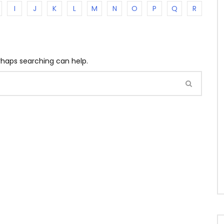
I
J
K
L
M
N
O
P
Q
R
erhaps searching can help.