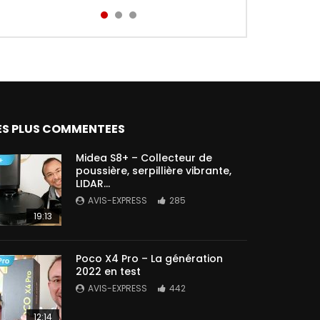
Aird...
ES PLUS COMMENTEES
Midea S8+ – Collecteur de
poussière, serpillière vibrante,
LIDAR…
AVIS-EXPRESS
285
19:13
Poco X4 Pro – La génération
2022 en test
AVIS-EXPRESS
442
12:14