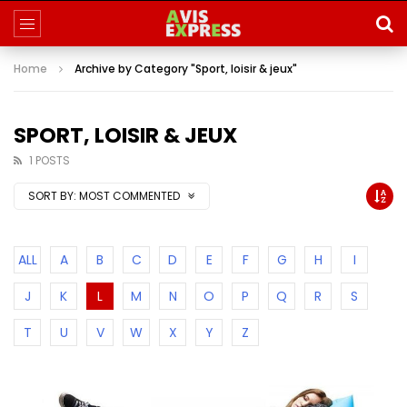
Home
Archive by Category "Sport, loisir & jeux"
SPORT, LOISIR & JEUX
1 POSTS
SORT BY:
MOST COMMENTED
ALL
A
B
C
D
E
F
G
H
I
J
K
L
M
N
O
P
Q
R
S
T
U
V
W
X
Y
Z