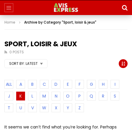
Home
Archive by Category "Sport, loisir & jeux"
SPORT, LOISIR & JEUX
0 POSTS
SORT BY:
LATEST
ALL
A
B
C
D
E
F
G
H
I
J
K
L
M
N
O
P
Q
R
S
T
U
V
W
X
Y
Z
It seems we can’t find what you’re looking for. Perhaps