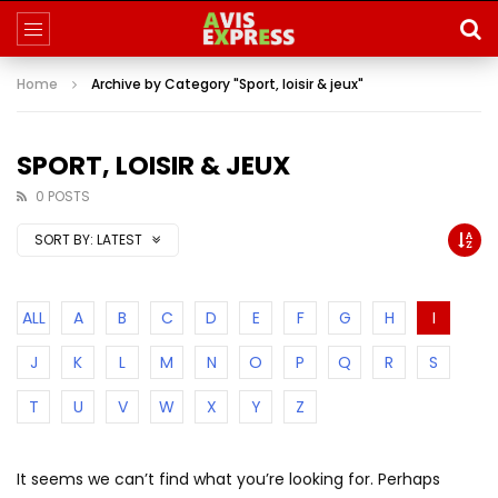
Home
Archive by Category "Sport, loisir & jeux"
SPORT, LOISIR & JEUX
0 POSTS
SORT BY:
LATEST
ALL
A
B
C
D
E
F
G
H
I
J
K
L
M
N
O
P
Q
R
S
T
U
V
W
X
Y
Z
It seems we can’t find what you’re looking for. Perhaps