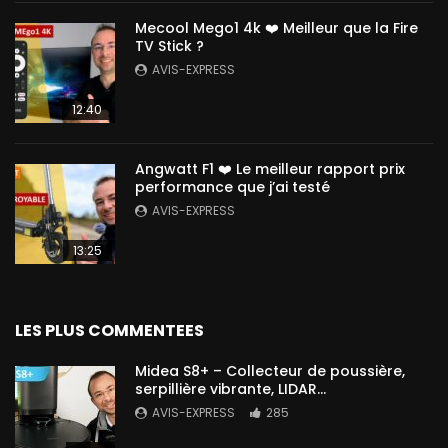
Mecool Mego1 4k ❤️ Meilleur que la Fire
TV Stick ?
AVIS-EXPRESS
12:40
Angwatt F1 ❤️ Le meilleur rapport prix
performance que j’ai testé
AVIS-EXPRESS
13:25
LES PLUS COMMENTEES
Midea S8+ – Collecteur de poussière,
serpillière vibrante, LIDAR…
AVIS-EXPRESS
285