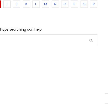
I
J
K
L
M
N
O
P
Q
R
erhaps searching can help.