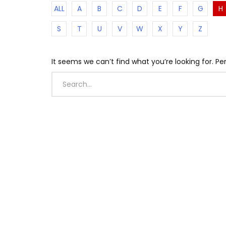
ALL
A
B
C
D
E
F
G
H
S
T
U
V
W
X
Y
Z
It seems we can’t find what you’re looking for. P