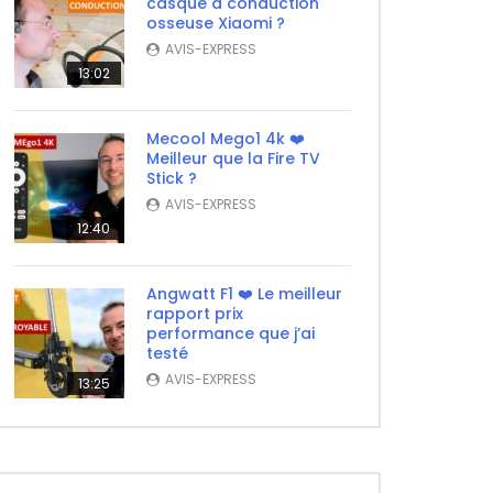
casque à conduction
osseuse Xiaomi ?
AVIS-EXPRESS
13:02
Mecool Mego1 4k ❤️
Meilleur que la Fire TV
Stick ?
AVIS-EXPRESS
12:40
Angwatt F1 ❤️ Le meilleur
rapport prix
performance que j’ai
testé
AVIS-EXPRESS
13:25