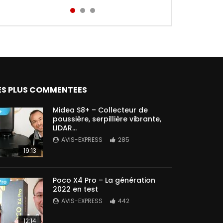
Aird...
ES PLUS COMMENTEES
Midea S8+ – Collecteur de
poussière, serpillière vibrante,
LIDAR…
AVIS-EXPRESS
285
19:13
Poco X4 Pro – La génération
2022 en test
AVIS-EXPRESS
442
12:14