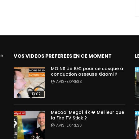
de
VOS VIDEOS PREFEREES EN CE MOMENT
L
MOINS de 10€ pour ce casque à
conduction osseuse Xiaomi ?
AVIS-EXPRESS
13:02
Mecool Mego1 4k ❤️ Meilleur que
la Fire TV Stick ?
AVIS-EXPRESS
12:40