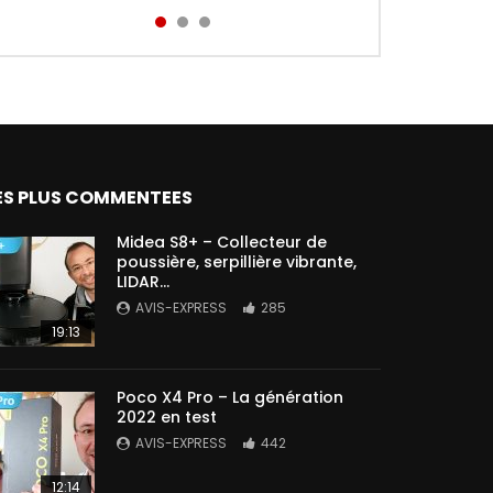
Aird...
ES PLUS COMMENTEES
Midea S8+ – Collecteur de
poussière, serpillière vibrante,
LIDAR…
AVIS-EXPRESS
285
19:13
Poco X4 Pro – La génération
2022 en test
AVIS-EXPRESS
442
12:14