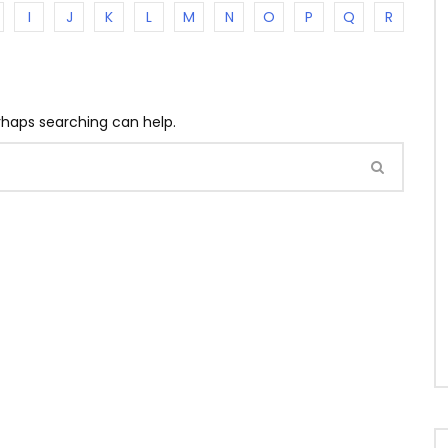
I
J
K
L
M
N
O
P
Q
R
erhaps searching can help.