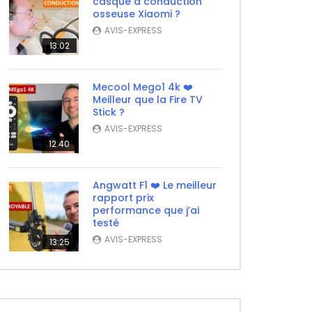
casque à conduction
osseuse Xiaomi ?
AVIS-EXPRESS
13:02
Mecool Mego1 4k ❤️
Meilleur que la Fire TV
Stick ?
AVIS-EXPRESS
12:40
Angwatt F1 ❤️ Le meilleur
rapport prix
performance que j’ai
testé
AVIS-EXPRESS
13:25