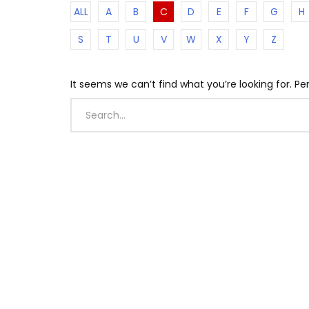
ALL
A
B
C
D
E
F
G
H
S
T
U
V
W
X
Y
Z
It seems we can’t find what you’re looking for. P