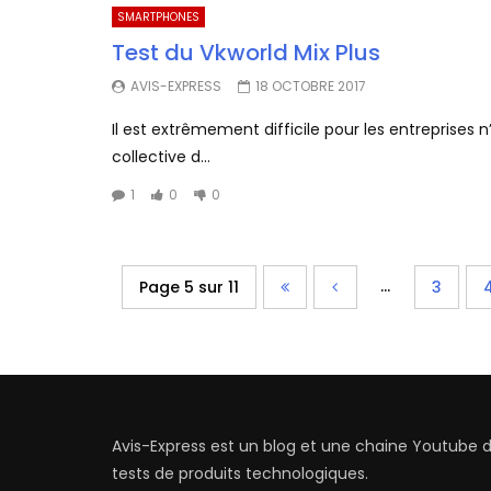
SMARTPHONES
Test du Vkworld Mix Plus
AVIS-EXPRESS
18 OCTOBRE 2017
Il est extrêmement difficile pour les entreprises
collective d...
1
0
0
...
Page 5 sur 11
3
Avis-Express est un blog et une chaine Youtube 
tests de produits technologiques.