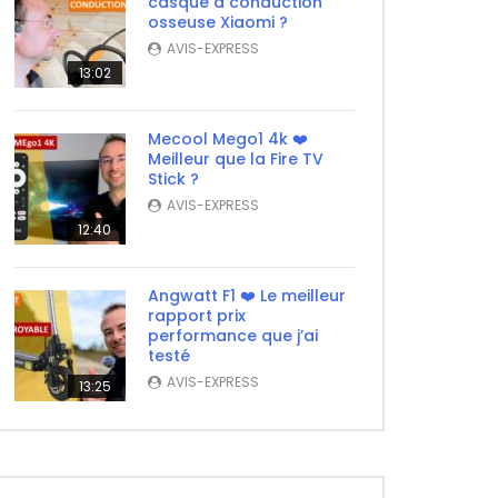
casque à conduction
osseuse Xiaomi ?
AVIS-EXPRESS
13:02
Mecool Mego1 4k ❤️
Meilleur que la Fire TV
Stick ?
AVIS-EXPRESS
12:40
Angwatt F1 ❤️ Le meilleur
rapport prix
performance que j’ai
testé
AVIS-EXPRESS
13:25