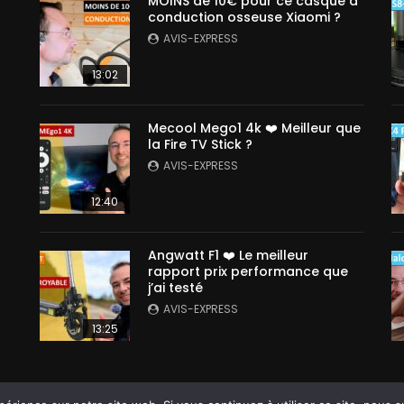
MOINS de 10€ pour ce casque à
conduction osseuse Xiaomi ?
AVIS-EXPRESS
13:02
Mecool Mego1 4k ❤️ Meilleur que
la Fire TV Stick ?
AVIS-EXPRESS
12:40
Angwatt F1 ❤️ Le meilleur
rapport prix performance que
j’ai testé
AVIS-EXPRESS
13:25