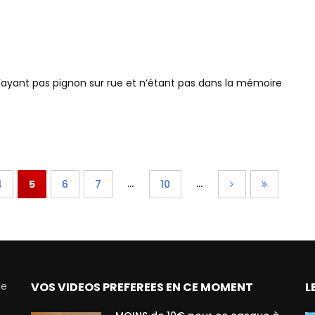
 n’ayant pas pignon sur rue et n’étant pas dans la mémoire
...
...
4
5
6
7
10
de
VOS VIDEOS PREFEREES EN CE MOMENT
L