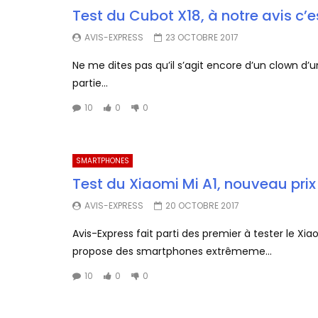
Test du Cubot X18, à notre avis c’e
AVIS-EXPRESS
23 OCTOBRE 2017
Ne me dites pas qu’il s’agit encore d’un clown d’
partie...
10
0
0
SMARTPHONES
Test du Xiaomi Mi A1, nouveau prix
AVIS-EXPRESS
20 OCTOBRE 2017
Avis-Express fait parti des premier à tester le X
propose des smartphones extrêmeme...
10
0
0