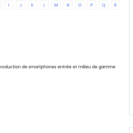
I
J
K
L
M
N
O
P
Q
R
a production de smartphones entrée et milieu de gamme