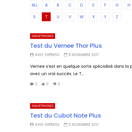
ALL
A
B
C
D
E
F
G
H
S
T
U
V
W
X
Y
Z
SMARTPHONES
Test du Vernee Thor Plus
AVIS-EXPRESS
6 NOVEMBRE 2017
Vernee s’est en quelque sorte spécialisé dans l
avec un vrai succès. Le T...
2
0
0
SMARTPHONES
Test du Cubot Note Plus
AVIS-EXPRESS
5 NOVEMBRE 2017