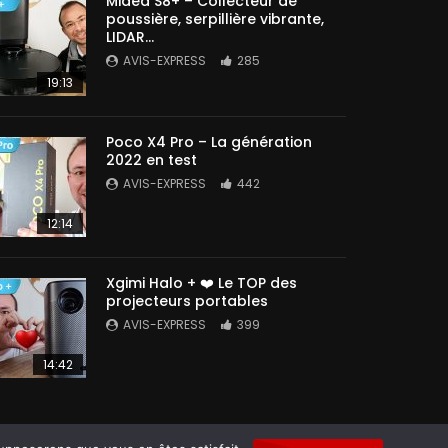
Midea S8+ – Collecteur de
poussière, serpillière vibrante,
LIDAR…
AVIS-EXPRESS
285
19:13
Poco X4 Pro – La génération
2022 en test
AVIS-EXPRESS
442
12:14
Xgimi Halo + ❤️ Le TOP des
projecteurs portables
AVIS-EXPRESS
399
14:42